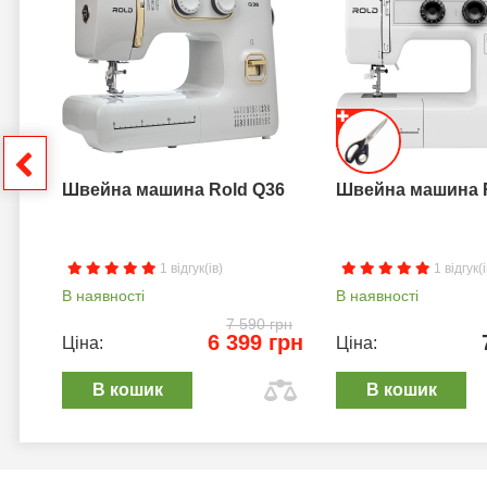
грн
Швейна машина Rold Q36
Швейна машина 
1 відгук(ів)
1 відгук(і
В наявності
В наявності
7 590 грн
6 399 грн
Ціна:
Ціна:
В кошик
В кошик