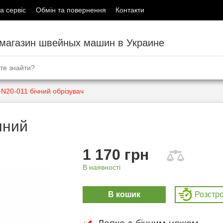
а сервіс
Обмін та повернення
Контакти
-магазин швейных машин в Украине
-N20-011 бічний обрізувач
чний
1 170 грн
В наявності
В кошик
Розcтр