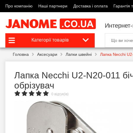
Про компанію
Наші партнери
Доставка і оплата
Гарантія т
Интернет
Категорії товарів
Головна
Аксесуари
Лапки швейні
Лапка Necchi U2
Лапка Necchi U2-N20-011 бі
обрізувач
0 відгук(ів)