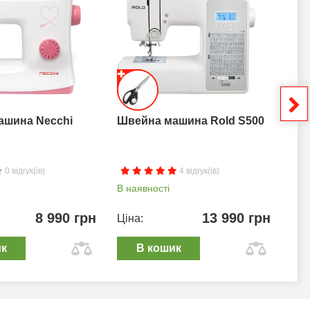
ашина Necchi
Швейна машина Rold S500
Шв
0 відгук(ів)
4 відгук(ів)
В наявності
В н
8 990 грн
13 990 грн
Ціна:
Цін
ик
В кошик