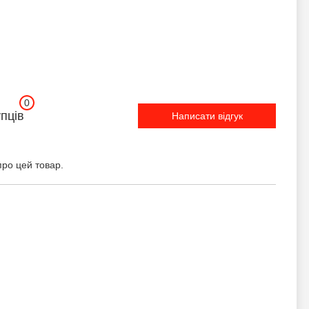
0
упців
Написати відгук
про цей товар.