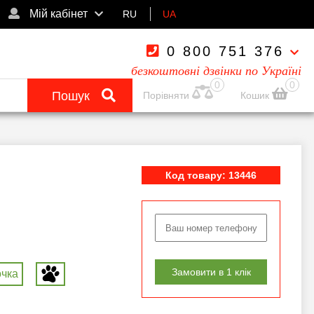
Мій кабінет
RU
UA
0 800 751 376
безкоштовні дзвінки по Україні
0
0
Пошук
Порівняти
Кошик
Код товару: 13446
Замовити в 1 клік
очка