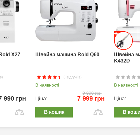
Rold X27
Швейна машина Rold Q60
Швейна м
K432D
в)
3 відгук(ів)
В наявності
В наявності
9 990 грн
7 990 грн
7 999 грн
Ціна:
Ціна:
В кошик
В кош