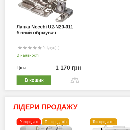
Лапка Necchi U2-N20-011
бічний обрізувач
0 відгук(ів)
В наявності
1 170 грн
Ціна:
В кошик
ЛІДЕРИ ПРОДАЖУ
Розпродаж
Топ продажів
Топ продажів
 B