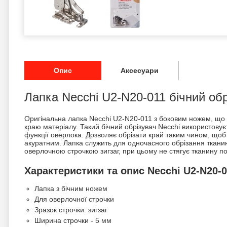
Опис
Аксесуари
Лапка Necchi U2-N20-011 бічний обр
Оригінальна лапка Necchi U2-N20-011 з боковим ножем, що 
краю матеріалу. Такий бічний обрізувач Necchi використову
функції оверлока. Дозволяє обрізати край таким чином, що
акуратним. Лапка служить для одночасного обрізання тканин
оверлочною строчкою зигзаг, при цьому не стягує тканину п
Характеристики та опис Necchi U2-N20-0
Лапка з бічним ножем
Для оверлочної строчки
Зразок строчки: зигзаг
Ширина строчки - 5 мм