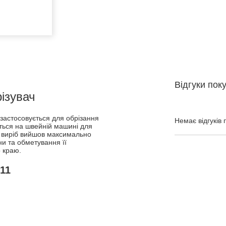
Відгуки пок
ізувач
застосовується для обрізання
Немає відгуків 
ється на швейній машині для
б виріб вийшов максимально
и та обметування її
о краю.
11