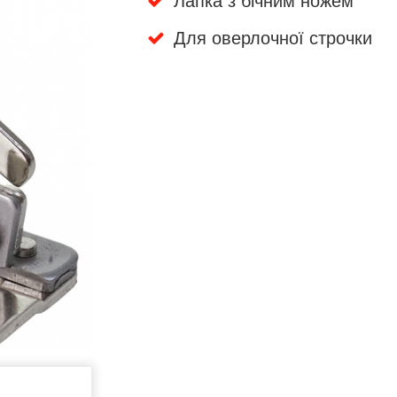
Лапка з бічним ножем
Для оверлочної строчки