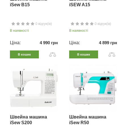
iSew B15
iSEW A15
0 відгук(ів)
0 відгук(ів)
В наявності
В наявності
Ціна:
4 990 грн
Ціна:
4 899 грн
В кошик
В кошик
Швейна машина
Швейна машина
iSew S200
iSew R50