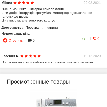
Milena
09.02.2021
Якісна машинка, шикарна комплектація
Шви добрі, інструкція зрозуміла, менеджер підсказала ще
голочки до шовку
Ціна висока, але воно того коштує
Достоинства:
Просування тканини
Недостатки:
ціна
1
0
Ответить
0
Евгения К.
19.12.2020
После покупки этой работяжки я поняла, что работа может
приносить не только заработок , но и удовольствие . Она
мягкая , тихая . Ощущения что пересела на мерс , благодаря
ей я пошила новую коллекцию детских боди. Очень рада
покупке !!
Просмотренные товары
4
-2
Ответить
0
Елена Сафронова
19.11.2020