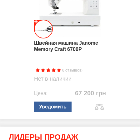
Жду новых поставок, хочу купить эту швейную машину!
Первый раз увидела ее в подруги, прошила. Просто бомба, то,
что я давно искала.) Жду с нетерпением )
2
0
Ответить
0
Снежана
16.08.2019
Швейная машина Janome
Memory Craft 6700P
короткий шнур от педали,нет съемного рукава, и строчки 9 мм
жиденькие(в одну нить шьют)нет объема.
Достоинства:
Металлический корпус,классные петли,ровные
строчки.
8 отзыв(ов)
Недостатки:
короткий шнур от педали,нет съемного рукава, и
Нет в наличии
строчки 9 мм жиденькие(в одну нить шьют)нет объема.
2
0
Ответить
0
67 200 грн
Цена:
Уведомить
Показать еще
ЛИДЕРЫ ПРОДАЖ