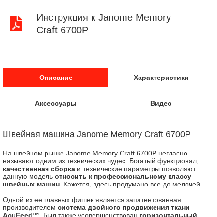
Инструкция к Janome Memory
Craft 6700P
Описание
Характеристики
Аксессуары
Видео
Швейная машина Janome Memory Craft 6700P
На швейном рынке Janome Memory Craft 6700P негласно
называют одним из технических чудес. Богатый функционал,
качественная сборка
и технические параметры позволяют
данную модель
относить к профессиональному классу
швейных машин
. Кажется, здесь продумано все до мелочей.
Одной из ее главных фишек является запатентованная
производителем
система двойного продвижения ткани
AcuFeed™
. Был также усовершенствован
горизонтальный