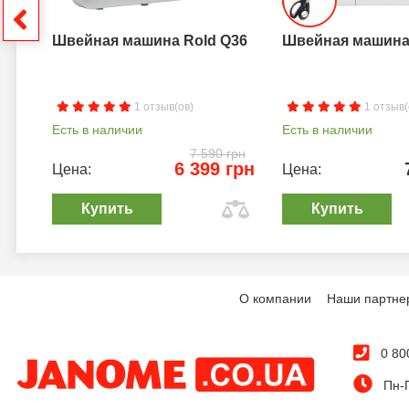
грн
Швейная машина Rold Q36
Швейная машина 
1 отзыв(ов)
1 отзыв(
Есть в наличии
Есть в наличии
7 590 грн
6 399 грн
Цена:
Цена:
Купить
Купить
О компании
Наши партне
0 80
Пн-П