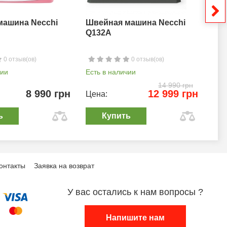
машина Necchi
Швейная машина Necchi
Шв
Q132A
0 отзыв(ов)
0 отзыв(ов)
чии
Есть в наличии
Ест
14 990 грн
8 990 грн
12 999 грн
Цена:
Цен
ь
Купить
онтакты
Заявка на возврат
У вас остались к нам вопросы ?
Напишите нам