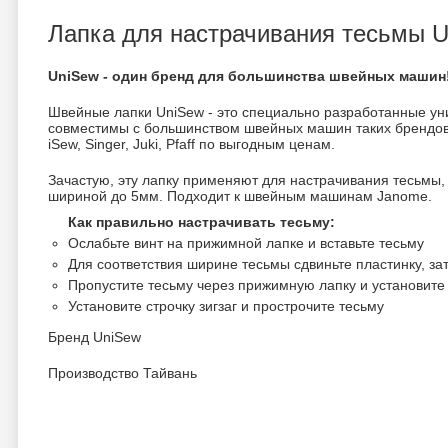
Лапка для настрачивания тесьмы U
UniSew - один бренд для большинства швейных машин
Швейные лапки UniSew - это специально разработанные ун
совместимы с большинством швейных машин таких брендов к
iSew, Singer, Juki, Pfaff по выгодным ценам.
Зачастую, эту лапку применяют для настрачивания тесьмы, 
шириной до 5мм. Подходит к швейным машинам Janome.
Как правильно настрачивать тесьму:
Ослабьте винт на прижимной лапке и вставьте тесьму
Для соответствия ширине тесьмы сдвиньте пластинку, за
Пропустите тесьму через прижимную лапку и установите
Установите строчку зигзаг и прострочите тесьму
Бренд UniSew
Производство Тайвань