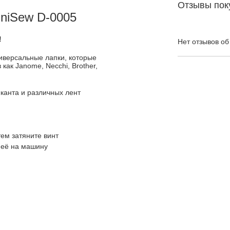
Отзывы пок
niSew D-0005
!
Нет отзывов об
иверсальные лапки, которые
ак Janome, Necchi, Brother,
канта и различных лент
тем затяните винт
 её на машину