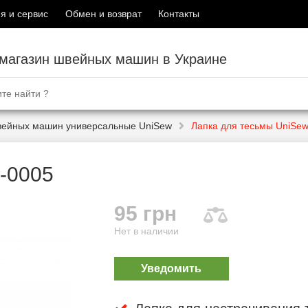
я и сервис
Обмен и возврат
Контакты
-магазин швейных машин в Украине
вейных машин универсальные UniSew
Лапка для тесьмы UniSe
-0005
95 грн
Нет в наличии
Уведомить