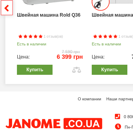
грн
Швейная машина Rold Q36
Швейная машина 
1 отзыв(ов)
1 отзыв(
Есть в наличии
Есть в наличии
7 590 грн
6 399 грн
Цена:
Цена:
Купить
Купить
О компании
Наши партне
0 80
Пн-П