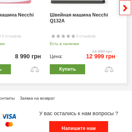
машина Necchi
Швейная машина Necchi
Шв
Q132A
0 отзыв(ов)
0 отзыв(ов)
чии
Есть в наличии
Ест
14 990 грн
8 990 грн
12 999 грн
Цена:
Цен
ь
Купить
онтакты
Заявка на возврат
У вас остались к нам вопросы ?
Напишите нам