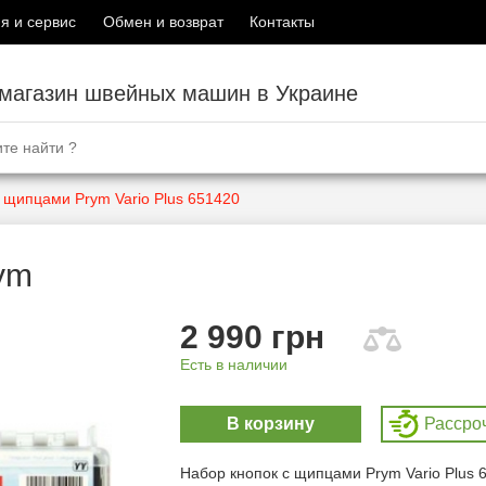
я и сервис
Обмен и возврат
Контакты
-магазин швейных машин в Украине
 щипцами Prym Vario Plus 651420
ym
2 990 грн
Есть в наличии
В корзину
Рассро
Набор кнопок с щипцами Prym Vario Plus 