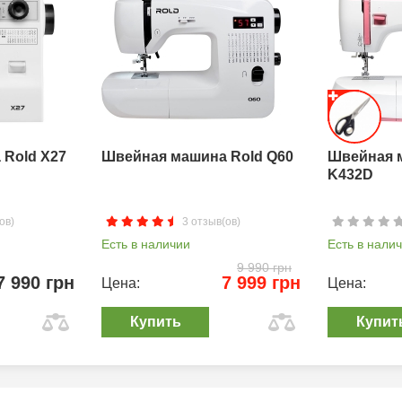
Rold X27
Швейная машина Rold Q60
Швейная 
K432D
ов)
3 отзыв(ов)
Есть в наличии
Есть в нали
9 990 грн
7 990 грн
7 999 грн
Цена:
Цена:
Купить
Купит