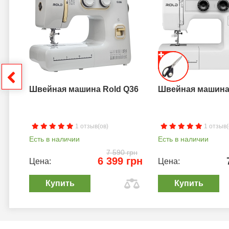
a B
грн
Швейная машина Rold Q36
Швейная машина 
1 отзыв(ов)
1 отзыв(
Есть в наличии
Есть в наличии
7 590 грн
6 399 грн
Цена:
Цена:
Купить
Купить