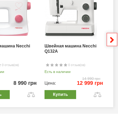
машина Necchi
Швейная машина Necchi
Шв
Q132A
0 отзыв(ов)
0 отзыв(ов)
чии
Есть в наличии
Ест
14 990 грн
8 990 грн
12 999 грн
Цена:
Цен
ь
Купить