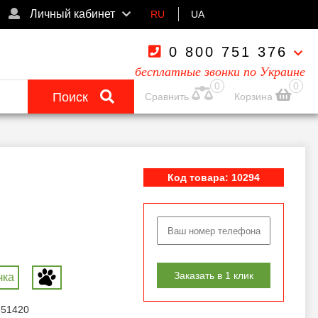
Личный кабинет
RU
UA
0 800 751 376
бесплатные звонки по Украине
0
0
Поиск
Сравнить
Корзина
Код товара: 10294
Заказать в 1 клик
чка
651420