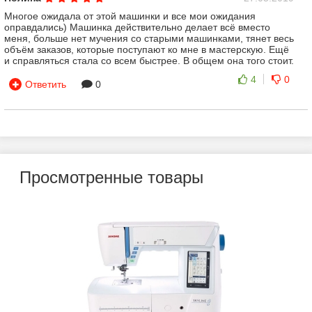
Многое ожидала от этой машинки и все мои ожидания
оправдались) Машинка действительно делает всё вместо
меня, больше нет мучения со старыми машинками, тянет весь
объём заказов, которые поступают ко мне в мастерскую. Ещё
и справляться стала со всем быстрее. В общем она того стоит.
4
0
Ответить
0
Елена
09.10.2018
Только когда я попробовала пошить немного на такой
компьютерной машине, поняла разницу между современными
технологиями и обычными механическими машинками. Это
Просмотренные товары
просто небо и земля. Я на дому шью подушки декоративные,
игрушки, наборы для выписки новорожденных, так что
качество строчки и выбор материала для меня очень важен. И
если моя старенькая помощница не всегда хорошо
справлялась с некоторыми тканями, то это чудо техники
работает на все сто. У кого есть подобные машины, тот меня
поймет.
Достоинства:
Умеет все.
Недостатки:
не обнаружила.
5
0
Ответить
0