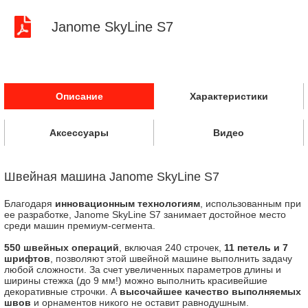
Janome SkyLine S7
Описание
Характеристики
Аксессуары
Видео
Швейная машина Janome SkyLine S7
Благодаря
инновационным технологиям
, использованным при
ее разработке, Janome SkyLine S7 занимает достойное место
среди машин премиум-сегмента.
550 швейных операций
, включая 240 строчек,
11 петель и 7
шрифтов
, позволяют этой швейной машине выполнить задачу
любой сложности. За счет увеличенных параметров длины и
ширины стежка (до 9 мм!) можно выполнить красивейшие
декоративные строчки. А
высочайшее качество выполняемых
швов
и орнаментов никого не оставит равнодушным.