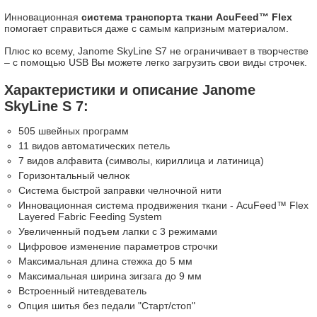
Инновационная
система транспорта ткани AcuFeed™ Flex
помогает справиться даже с самым капризным материалом.
Плюс ко всему, Janome SkyLine S7 не ограничивает в творчестве
– с помощью USB Вы можете легко загрузить свои виды строчек.
Характеристики и описание Janome
SkyLine S 7:
505 швейных программ
11 видов автоматических петель
7 видов алфавита (символы, кириллица и латиница)
Горизонтальный челнок
Система быстрой заправки челночной нити
Инновационная система продвижения ткани - AcuFeed™ Flex
Layered Fabric Feeding System
Увеличенный подъем лапки с 3 режимами
Цифровое изменение параметров строчки
Максимальная длина стежка до 5 мм
Максимальная ширина зигзага до 9 мм
Встроенный нитевдеватель
Опция шитья без педали "Старт/стоп"