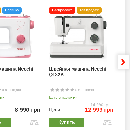
Новинка
Распродажа
Топ продаж
То
машина Necchi
Швейная машина Necchi
Шв
Q132A
0 отзыв(ов)
0 отзыв(ов)
чии
Есть в наличии
Ест
14 990 грн
8 990 грн
12 999 грн
Цена:
Цен
ь
Купить