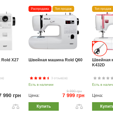
Распродажа
Топ продаж
Топ продаж
Rold X27
Швейная машина Rold Q60
Швейная 
K432D
ов)
3 отзыв(ов)
Есть в наличии
Есть в нали
9 990 грн
7 990 грн
7 999 грн
Цена:
Цена:
Купить
Купит