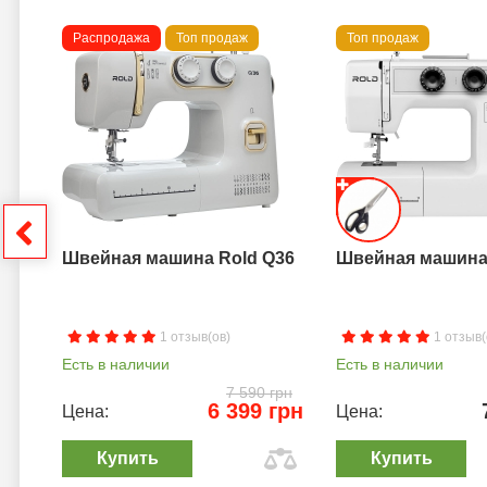
Распродажа
Топ продаж
Топ продаж
a B
грн
Швейная машина Rold Q36
Швейная машина 
1 отзыв(ов)
1 отзыв(
Есть в наличии
Есть в наличии
7 590 грн
6 399 грн
Цена:
Цена:
Купить
Купить