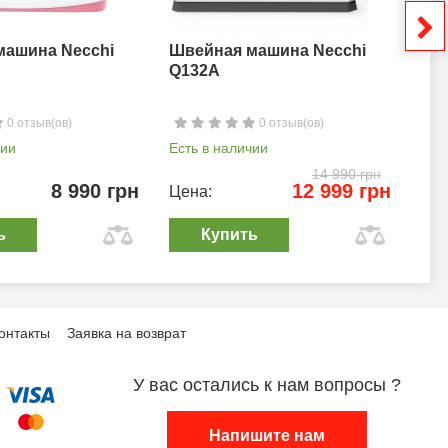
машина Necchi
Швейная машина Necchi
Шв
Q132A
0 отзыв(ов)
0 отзыв(ов)
чии
Есть в наличии
Ест
14 990 грн
8 990 грн
12 999 грн
Цена:
Цен
ь
Купить
онтакты
Заявка на возврат
У вас остались к нам вопросы ?
Напишите нам