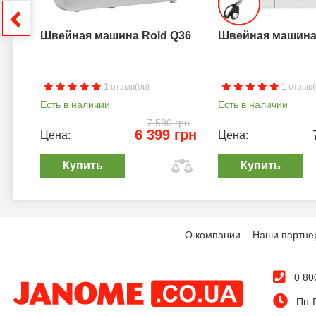
грн
Швейная машина Rold Q36
Швейная машина 
1 отзыв(ов)
1 отзыв(
Есть в наличии
Есть в наличии
7 590 грн
6 399 грн
Цена:
Цена:
Купить
Купить
О компании
Наши партне
0 80
Пн-П