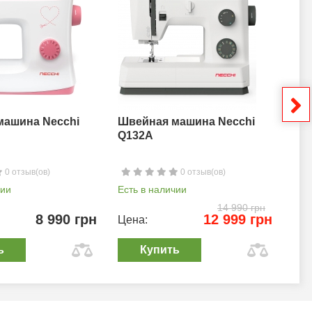
машина Necchi
Швейная машина Necchi
Шв
Q132A
0 отзыв(ов)
0 отзыв(ов)
чии
Есть в наличии
Ест
14 990 грн
8 990 грн
12 999 грн
Цена:
Цен
ь
Купить