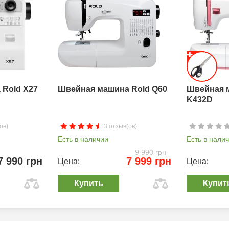
Rold X27
Швейная машина Rold Q60
Швейная 
K432D
ов)
3 отзыв(ов)
Есть в наличии
Есть в нали
9 990 грн
7 990 грн
7 999 грн
Цена:
Цена:
Купить
Купит