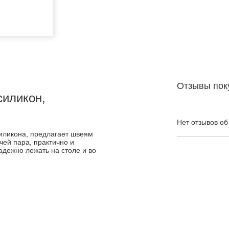
Отзывы пок
силикон,
Нет отзывов об
силикона, предлагает швеям
чей пара, практично и
адежно лежать на столе и во