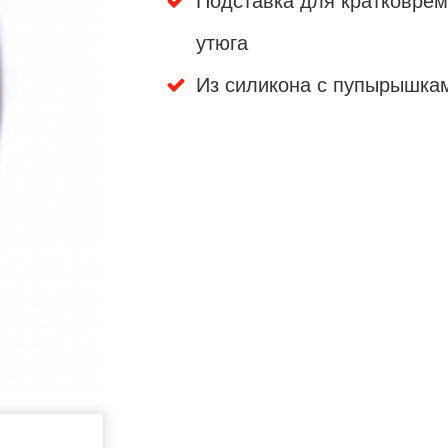
Подставка для кратковрем
утюга
Из силикона с пупырышка