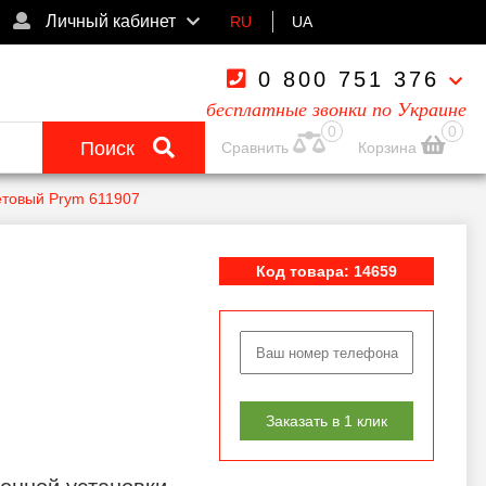
Личный кабинет
RU
UA
0 800 751 376
бесплатные звонки по Украине
0
0
Поиск
Сравнить
Корзина
етовый Prym 611907
Код товара: 14659
Заказать в 1 клик