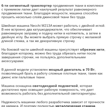
6-ти сегментный транспортер
продвижения ткани в комплексе
с прижимом лапки дает наилучший результат равномерного
продвижения ткани. Благодаря мощности, машина способна
прошить несколько слоёв джинсовой ткани без труда.
Швейная машина Necchi M213A может работать с двойной иглой.
В нее встроено два катушкодержателя, что обеспечивает
равномерную заправку и подачу нитки в натяжитель, а затем в
двойную иглу. Вы можете выбрать прямую строчку с желаемой
длиной стежка, а так же декоративную строчку.
На боковой части швейной машины присутствует
обрезчик нити
,
благодаря которому, можно без труда обрезать нитки после
завершения строчки, не пользуясь дополнительными
аксессуарами.
В данной модели установлен
мощный двигатель в 70 Вт
,
позволяющий брать в работу сложные плотные ткани, такие как
джинс или пальтовые ткани.
Машина оснащена
светодиодной подсветкой
, которая
достаточно ярко освещает рабочую поверхность, что дает
возможность работать без дополнительной светогарнитуры.
Надежность машинки любого разработчика зависит от прочности
ее каркаса. И поэтому полностью
металлическая станина