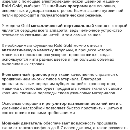
изделия с помощью электромеханической швейной машинки
Rold Gold
, выбирая
11 швейных программ
для основных,
оверлочных и декоративных строчек. Выметывание пуговичной
петли происходит в
полуавтоматическом режиме
.
У модели Gold
металлический вертикальный челнок
, который
является сердцем всего аппарата, ведь челночное устройство
отвечает за связывание нитей, и тем самым за шов.
К необходимым функциям Rold Gold можно отнести
автоматическую намотку шпульки
, в процессе которой
машинка в несколько раз ускоряет процесс шитья, когда
используются нити разных цветов и при больших объемах
выполняемых строчек.
6-сегментный транспортер ткани
качественно справится с
продвижением многих типов материала. Благодаря
дополнительным передним зубцам на рейке транспортера,
машинка с легкостью будет продвигать тонкие ткани от самого
края или сложные переходы слоев джинсовых материалов.
Основные операции и
регулятор натяжения верхней нити
с
уровневой настройкой позволяет быстро приступить к шитью в
соответствии с вашими требованиями.
Мощный двигатель
обеспечивает возможность прошивать
ткани от тонкого шифона до 6-7 слоев джинсы, а также развивать