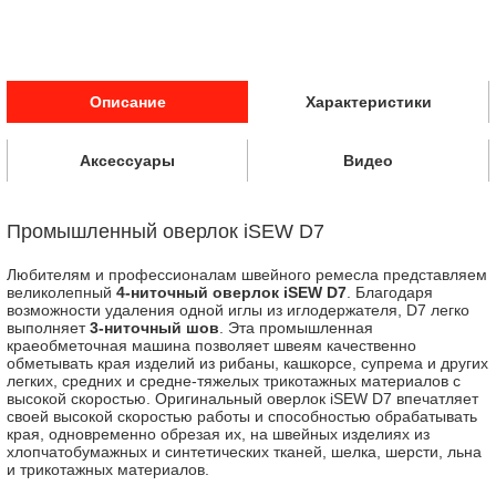
Описание
Характеристики
Аксессуары
Видео
Промышленный оверлок iSEW D7
Любителям и профессионалам швейного ремесла представляем
великолепный
4-ниточный оверлок iSEW D7
. Благодаря
возможности удаления одной иглы из иглодержателя, D7 легко
выполняет
3-ниточный шов
. Эта промышленная
краеобметочная машина позволяет швеям качественно
обметывать края изделий из рибаны, кашкорсе, супрема и других
легких, средних и средне-тяжелых трикотажных материалов с
высокой скоростью. Оригинальный оверлок iSEW D7 впечатляет
своей высокой скоростью работы и способностью обрабатывать
края, одновременно обрезая их, на швейных изделиях из
хлопчатобумажных и синтетических тканей, шелка, шерсти, льна
и трикотажных материалов.