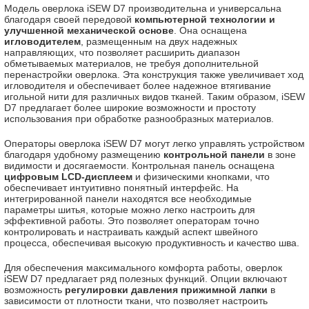
Модель оверлока iSEW D7 производительна и универсальна
благодаря своей передовой
компьютерной технологии и
улучшенной механической основе
. Она оснащена
игловодителем
, размещенным на двух надежных
направляющих, что позволяет расширить диапазон
обметываемых материалов, не требуя дополнительной
перенастройки оверлока. Эта конструкция также увеличивает ход
игловодителя и обеспечивает более надежное втягивание
игольной нити для различных видов тканей. Таким образом, iSEW
D7 предлагает более широкие возможности и простоту
использования при обработке разнообразных материалов.
Операторы оверлока iSEW D7 могут легко управлять устройством
благодаря удобному размещению
контрольной панели
в зоне
видимости и досягаемости. Контрольная панель оснащена
цифровым LCD-дисплеем
и физическими кнопками, что
обеспечивает интуитивно понятный интерфейс. На
интегрированной панели находятся все необходимые
параметры шитья, которые можно легко настроить для
эффективной работы. Это позволяет операторам точно
контролировать и настраивать каждый аспект швейного
процесса, обеспечивая высокую продуктивность и качество шва.
Для обеспечения максимального комфорта работы, оверлок
iSEW D7 предлагает ряд полезных функций. Опции включают
возможность
регулировки давления прижимной лапки
в
зависимости от плотности ткани, что позволяет настроить