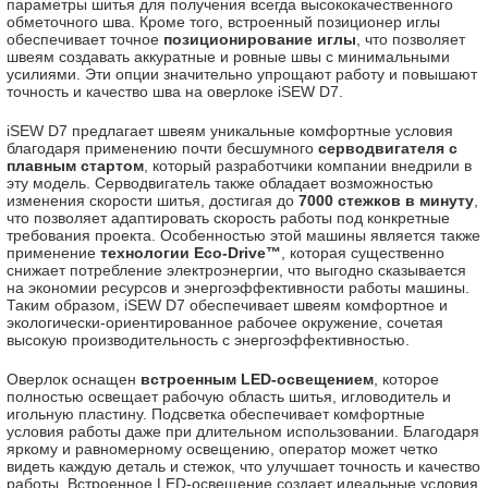
параметры шитья для получения всегда высококачественного
обметочного шва. Кроме того, встроенный позиционер иглы
обеспечивает точное
позиционирование иглы
, что позволяет
швеям создавать аккуратные и ровные швы с минимальными
усилиями. Эти опции значительно упрощают работу и повышают
точность и качество шва на оверлоке iSEW D7.
iSEW D7 предлагает швеям уникальные комфортные условия
благодаря применению почти бесшумного
серводвигателя с
плавным стартом
, который разработчики компании внедрили в
эту модель. Серводвигатель также обладает возможностью
изменения скорости шитья, достигая до
7000 стежков в минуту
,
что позволяет адаптировать скорость работы под конкретные
требования проекта. Особенностью этой машины является также
применение
технологии Eco-Drive™
, которая существенно
снижает потребление электроэнергии, что выгодно сказывается
на экономии ресурсов и энергоэффективности работы машины.
Таким образом, iSEW D7 обеспечивает швеям комфортное и
экологически-ориентированное рабочее окружение, сочетая
высокую производительность с энергоэффективностью.
Оверлок оснащен
встроенным LED-освещением
, которое
полностью освещает рабочую область шитья, игловодитель и
игольную пластину. Подсветка обеспечивает комфортные
условия работы даже при длительном использовании. Благодаря
яркому и равномерному освещению, оператор может четко
видеть каждую деталь и стежок, что улучшает точность и качество
работы. Встроенное LED-освещение создает идеальные условия