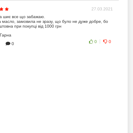
27.03.2021
а шиє все що забажаю.
та масло, замовила не зразу, що було не дуже добре, бо
штовна при покупці від 1000 грн
Гарна
0
0
0
21.01.2021
 по рекомендации мамы. Для дома идеальный и
ариант. Рекомендую!
0
0
0
мофеева
21.12.2020
тромеханических машин, достойный вариант для
льзования. Компактная, устойчивая, без всяких
ь понравился дизайн машины, по характеристикам и по
 тоже радует! Спасибо за рекомендацию!