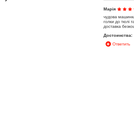
Марія
чудова машинк
голки до тюлі 
доставка безко
Достоинства:
Ответить
Илона
Машину купила
проверенный в
Ответить
Анастасия Ти
С класса элек
домашнего испо
вибраций. Очен
качеству шитья