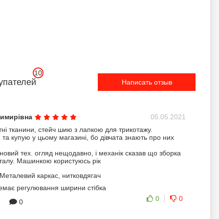
10
упателей
Написать отзыв
имирівна
05.05.2021
ні тканини, стейч шию з лапкою для трикотажу.
 та купую у цьому магазині, бо дівчата знають про них
овий тех. огляд нещодавно, і механік сказав що зборка
еталу. Машинкою користуюсь рік
Металевий каркас, нитковдягач
має регулювання ширини стібка
0
0
0