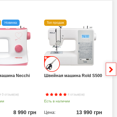
Новинка
Топ продаж
То
машина Necchi
Швейная машина Rold S500
Шв
0 отзыв(ов)
4 отзыв(ов)
чии
Есть в наличии
Ест
8 990 грн
13 990 грн
Цена:
Цен