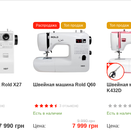
Распродажа
Топ продаж
Топ продаж
Rold X27
Швейная машина Rold Q60
Швейная 
K432D
ов)
3 отзыв(ов)
Есть в наличии
Есть в нали
9 990 грн
7 990 грн
7 999 грн
Цена:
Цена: