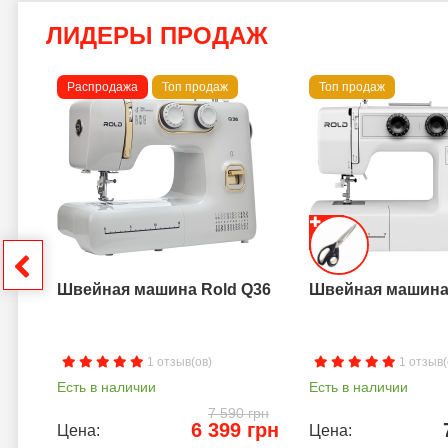
ЛИДЕРЫ ПРОДАЖ
Распродажа
Топ продаж
Топ продаж
a B
грн
Швейная машина Rold Q36
Швейная машина 
1 отзыв(ов)
1 отзыв(
Есть в наличии
Есть в наличии
7 590 грн
6 399 грн
Цена:
Цена: