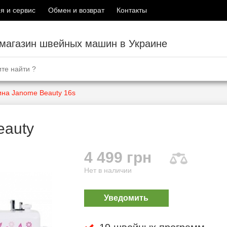
я и сервис
Обмен и возврат
Контакты
-магазин швейных машин в Украине
на Janome Beauty 16s
eauty
4 499 грн
Нет в наличии
Уведомить