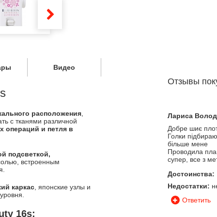
ары
Видео
Отзывы пок
s
кального расположения
,
Лариса Волод
ать с тканями различной
Добре шиє плот
х операций и петля в
Голки підбираю
більше мене
Проводила план
й подсветкой,
супер, все з м
солью, встроенным
я.
Достоинства:
Недостатки:
не
ий каркас
, японские узлы и
уровня.
Ответить
ty 16s: