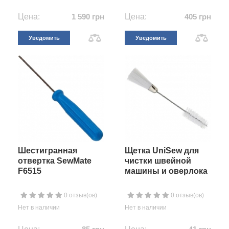
Цена:
1 590 грн
Цена:
405 грн
Уведомить
Уведомить
Шестигранная
Щетка UniSew для
отвертка SewMate
чистки швейной
F6515
машины и оверлока
0 отзыв(ов)
0 отзыв(ов)
Нет в наличии
Нет в наличии