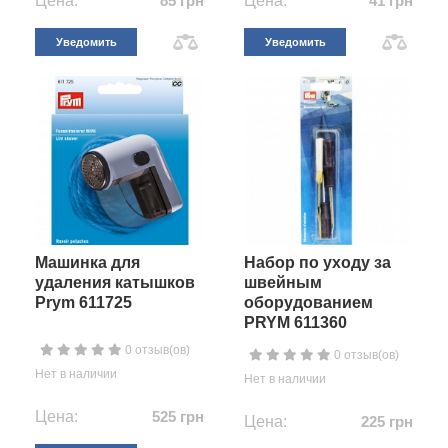
Цена:
85 грн
Цена:
41 грн
Уведомить
Уведомить
Машинка для
Набор по уходу за
удаления катышков
швейным
Prym 611725
оборудованием
PRYM 611360
0 отзыв(ов)
0 отзыв(ов)
Нет в наличии
Нет в наличии
Цена:
525 грн
Цена:
225 грн