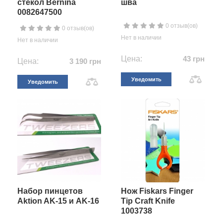
стекол Bernina
шва
0082647500
0 отзыв(ов)
0 отзыв(ов)
Нет в наличии
Нет в наличии
Цена:
43 грн
Цена:
3 190 грн
Уведомить
Уведомить
Набор пинцетов
Нож Fiskars Finger
Aktion AK-15 и AK-16
Tip Craft Knife
1003738