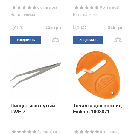
0 отзыв(ов)
0 отзыв(ов)
Нет в наличии
Нет в наличии
Цена:
135 грн
Цена:
315 грн
Уведомить
Уведомить
Пинцет изогнутый
Точилка для ножниц
TWE-7
Fiskars 1003871
0 отзыв(ов)
0 отзыв(ов)