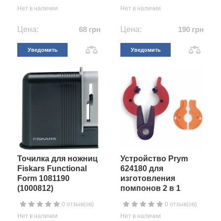
Нет в наличии
Нет в наличии
Цена:
68 грн
Цена:
190 грн
Уведомить
Уведомить
Точилка для ножниц
Устройство Prym
Fiskars Functional
624180 для
Form 1081190
изготовления
(1000812)
помпонов 2 в 1
0 отзыв(ов)
0 отзыв(ов)
Нет в наличии
Нет в наличии