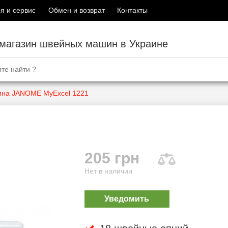
я и сервис
Обмен и возврат
Контакты
-магазин швейных машин в Украине
на JANOME MyExcel 1221
205 грн
Нет в наличии
Уведомить