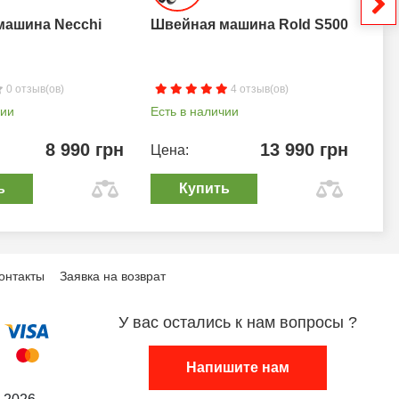
машина Necchi
Швейная машина Rold S500
Шв
0 отзыв(ов)
4 отзыв(ов)
чии
Есть в наличии
Ест
8 990 грн
13 990 грн
Цена:
Цен
ь
Купить
онтакты
Заявка на возврат
У вас остались к нам вопросы ?
Напишите нам