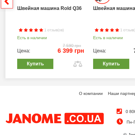
грн
Швейная машина Rold Q36
Швейная машина 
1 отзыв(ов)
1 отзыв(
Есть в наличии
Есть в наличии
7 590 грн
6 399 грн
Цена:
Цена:
Купить
Купить
О компании
Наши партне
0 80
Пн-П