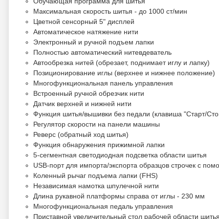
Обучающая программа для шитья
Максимальная скорость шитья - до 1000 ст/мин
Цветной сенсорный 5" дисплей
Автоматическое натяжение нити
Электронный и ручной подъем лапки
Полностью автоматический нитевдеватель
Автообрезка нитей (обрезает, поднимает иглу и лапку)
Позиционирование иглы (верхнее и нижнее положение)
Многофункциональная панель управления
Встроенный ручной обрезчик нити
Датчик верхней и нижней нити
Функция шитья/вышивки без педали (клавиша "Старт/Сто
Регулятор скорости на панели машины
Реверс (обратный ход шитья)
Функция обнаружения прижимной лапки
5-сегментная светодиодная подсветка области шитья
USB-порт для импорта/экспорта образцов строчек с по
Коленный рычаг подъема лапки (FHS)
Независимая намотка шпулечной нити
Длина рукавной платформы справа от иглы - 230 мм
Многофункциональная педаль управления
Приставной увеличительный стол рабочей области шить