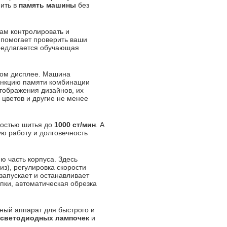
ить в
память машины
без
ам контролировать и
 помогает проверить ваши
редлагается обучающая
шом дисплее. Машина
ункцию памяти комбинации
тображения дизайнов, их
цветов и другие не менее
ростью шитья до
1000 ст/мин
. А
ю работу и долговечность
 часть корпуса. Здесь
из), регулировка скорости
запускает и останавливает
пки, автоматическая обрезка
ный аппарат для быстрого и
 светодиодных лампочек
и