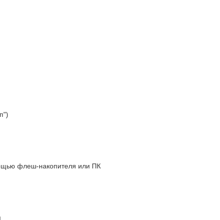
п")
мощью флеш-накопителя или ПК
я