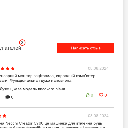
3
упателей
Написать отзыв
08.08.2024
енсорний монітор зацікавила, справжній комп'ютер.
уваги. Функціональна і дуже наповнена.
Дуже цікава модель високого рівня
0
0
0
08.08.2024
 Necchi Creator C700 це машинка для втілення будь
потужна багатофункційна модель, я вражена і закохана в