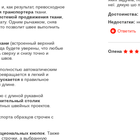
неї. дякую шо 
, как результат, превосходное
и транспортера
ткани.
Достоинства:
истемой продвижения ткани
,
рату. Одним рычажком, сняв
Недостатки:
н
 что позволит швее выполнить
Ответить
кани
(встроенный верхний
да будете уверены, что любые
Олена
сверху и снизу точно и
 швов.
Дуже задоволе
консультація, 
 полностью автоматическим
визначитися з 
ревращается в легкий и
Недостатки:
Н
ускается
в правильное
 длине.
Ответить
ю с длиной рукавной
чительный столик
пных швейных проектов.
порта образцов строчек с
кциональных кнопок
. Также
 строчки, а выбранную