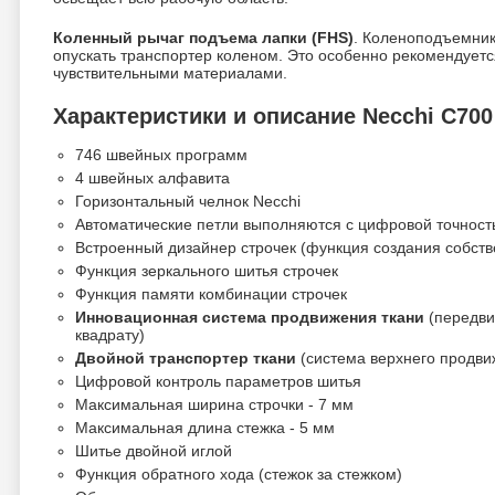
Коленный рычаг подъема лапки (FHS)
. Коленоподъемник
опускать транспортер коленом. Это особенно рекомендуетс
чувствительными материалами.
Характеристики и описание Necchi C700
746 швейных программ
4 швейных алфавита
Горизонтальный челнок Necchi
Автоматические петли выполняются с цифровой точнос
Встроенный дизайнер строчек (функция создания собств
Функция зеркального шитья строчек
Функция памяти комбинации строчек
Инновационная система продвижения ткани
(передви
квадрату)
Двойной транспортер ткани
(система верхнего продви
Цифровой контроль параметров шитья
Максимальная ширина строчки - 7 мм
Максимальная длина стежка - 5 мм
Шитье двойной иглой
Функция обратного хода (стежок за стежком)