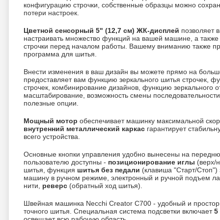
конфигурацию строчки, собственные образцы можно сохран
потери настроек.
Цветной сенсорный 5" (12,7 см) ЖК-дисплей
позволяет в
настраивать множество функций на вашей машине, а также
строчки перед началом работы. Вашему вниманию также п
программа для шитья.
Внести изменения в ваш дизайн вы можете прямо на боль
предоставляет вам функцию зеркального шитья строчек, ф
строчек, комбинирование дизайнов, функцию зеркального о
масштабирование, возможность смены последовательности 
полезные опции.
Мощный мотор
обеспечивает машинку максимальной ско
внутренний металлический каркас
гарантирует стабильну
всего устройства.
Основные кнопки управления удобно вынесены на переднюю
пользователю доступны -
позиционирование иглы
(верх/н
шитья, функция
шитья без педали
(клавиша "Старт/Стоп") 
машину в ручном режиме, электронный и ручной подъем ла
нити,
реверс
(обратный ход шитья).
Швейная машинка Necchi Creator C700 - удобный и простор
точного шитья. Специальная система подсветки включает
5
освещает всю рабочую область.