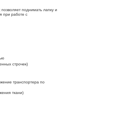
 позволяет поднимать лапку и
я при работе с
тью
енных строчек)
жение транспортера по
жения ткани)