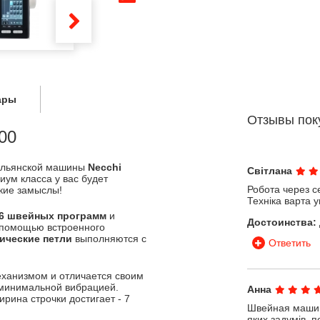
ары
Отзывы пок
00
тальянской машины
Necchi
Світлана
ум класса у вас будет
Робота через с
кие замыслы!
Техніка варта 
6 швейных программ
и
Достоинства:
 помощью встроенного
ические петли
выполняются с
Ответить
ханизмом и отличается своим
 минимальной вибрацией.
Анна
рина строчки достигает - 7
Швейная машина
яких задумів, 