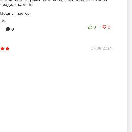
порадили саме її.
Мощный мотор
ема
0
0
0
07.08.2024
на машинкою та обслуговуванням! Професійна
та компетентні менеджери, все пояснили та допомогли
вибором! Дякую за чудовий подарунок!
емає
0
0
0