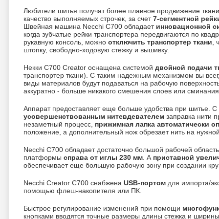
Любители шитья получат более плавное продвижение ткани и
качество выполняемых строчек, за счет
7-сегментной рейк
Швейная машина Necchi C700 обладает
инновационной с
когда зубчатые рейки транспортера передвигаются по квад
рукавную консоль, можно
отключить транспортер ткани
,
штопку, свободно-ходовую стежку и вышивку.
Некки C700 Creator оснащена системой
двойной подачи т
транспортер ткани). С таким надежным механизмом вы всег
виды материалов будут подаваться на рабочую поверхность 
аккуратно - больше никакого смешения слоев или сминания
Аппарат предоставляет еще больше удобства при шитье. С
усовершенствованным нитевдевателем
заправка нити п
незаметный процесс,
прижимная лапка автоматически оп
положение, а дополнительный нож обрезает нить на нужной
Necchi C700 обладает достаточно большой рабочей область
платформы
справа от иглы 230 мм
. А
приставной увели
обеспечивает еще большую рабочую зону при создании кру
Necchi Creator C700 снабжена
USB-портом
для импорта/экс
помощью флеш-накопителя или ПК.
Быстрое регулирование изменений при помощи
многофун
кнопками вводятся точные размеры длины стежка и ширины