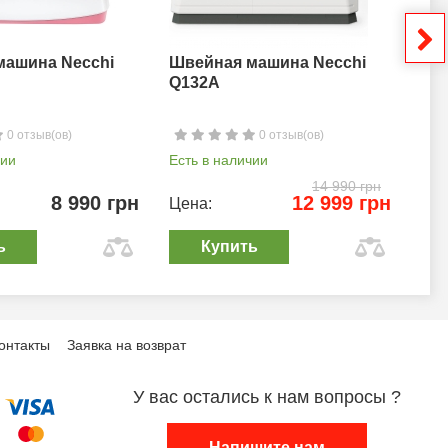
машина Necchi
Швейная машина Necchi
Шв
Q132A
0 отзыв(ов)
0 отзыв(ов)
чии
Есть в наличии
Ест
14 990 грн
8 990 грн
12 999 грн
Цена:
Цен
ь
Купить
онтакты
Заявка на возврат
У вас остались к нам вопросы ?
Напишите нам