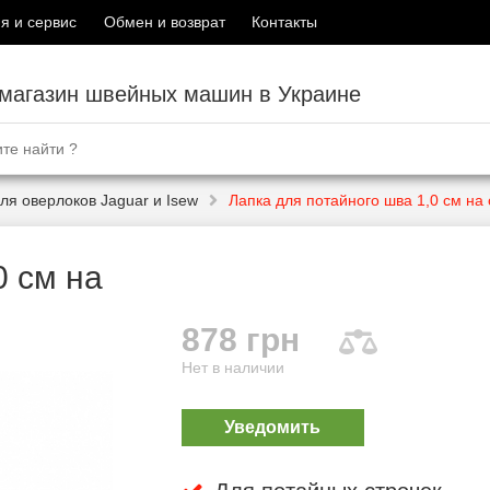
я и сервис
Обмен и возврат
Контакты
-магазин швейных машин в Украине
ля оверлоков Jaguar и Isew
Лапка для потайного шва 1,0 см на
0 см на
878 грн
Нет в наличии
Уведомить