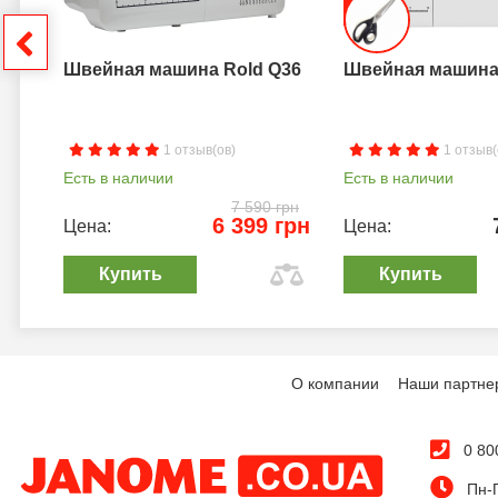
грн
Швейная машина Rold Q36
Швейная машина 
1 отзыв(ов)
1 отзыв(
Есть в наличии
Есть в наличии
7 590 грн
6 399 грн
Цена:
Цена:
Купить
Купить
О компании
Наши партне
0 80
Пн-П