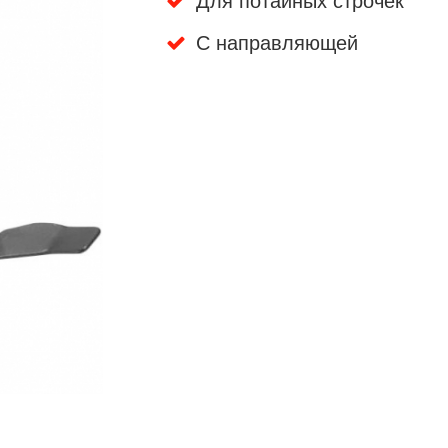
Для потайных строчек
С направляющей