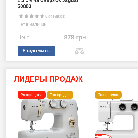
1,0 см на оверлок Jaguar
50883
0 отзыв(ов)
Нет в наличии
878 грн
Цена:
Уведомить
ЛИДЕРЫ ПРОДАЖ
Распродажа
Топ продаж
Топ продаж
a B