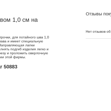
Отзывы пок
вом 1,0 см на
Нет отзывов об
рочки, для потайного шва 1,0
плава и имеет специальную
 Направляющая лапки
лнять подгиб изделия легко и
срезу и проложить оверлочную
ами этой фирмы.
r 50883