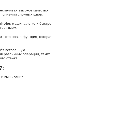
беспечивая высокое качество
ыполнении сложных швов.
onholes
машина легко и быстро
лгоритмом.
 - это новая функция, которая
ебя встроенную
я различных операций, таких
ого стежка.
7:
а и вышивания