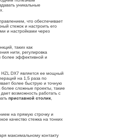
е одним полезным
здавать уникальные
х.
правлением, что обеспечивает
ный стежок и настроить его
ми и настройками через
кций, таких как
ения нити, регулировка
й более эффективной и
i HZL DX7 является ее мощный
ераций на 1,5 раза по
ивает более быструю и точную
 более сложные проекты, такие
 дает возможность работать с
вать
приставной столик
,
нием на прямую строчку и
ое качество стежка на тонких
аря максимальному контакту