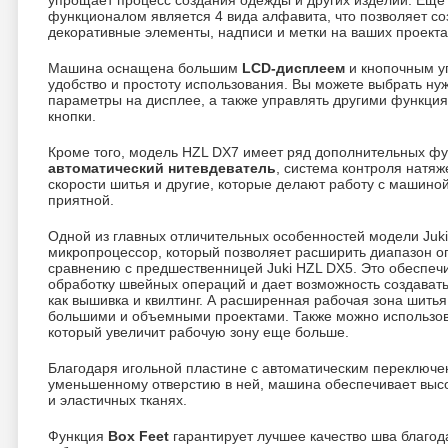
упрощает процесс создания одежды и других изделий. Ещ
функционалом является 4 вида алфавита, что позволяет со
декоративные элементы, надписи и метки на ваших проекта
Машина оснащена большим
LCD-дисплеем
и кнопочным у
удобство и простоту использования. Вы можете выбрать нуж
параметры на дисплее, а также управлять другими функция
кнопки.
Кроме того, модель HZL DX7 имеет ряд дополнительных фун
автоматический нитевдеватель
, система контроля натяж
скорости шитья и другие, которые делают работу с машино
приятной.
Одной из главных отличительных особенностей модели Juk
микропроцессор, который позволяет расширить диапазон оп
сравнению с предшественницей Juki HZL DX5. Это обеспеч
обработку швейных операций и дает возможность создавать
как вышивка и квилтинг. А расширенная рабочая зона шитья
большими и объемными проектами. Также можно использо
который увеличит рабочую зону еще больше.
Благодаря игольной пластине с автоматическим переключе
уменьшенному отверстию в ней, машина обеспечивает высок
и эластичных тканях.
Функция
Box Feet
гарантирует лучшее качество шва благод