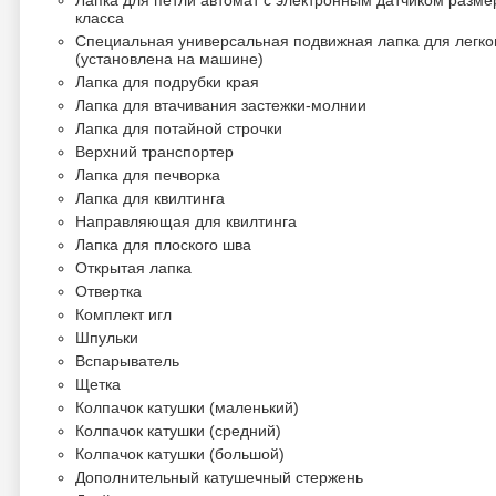
Лапка для петли автомат с электронным датчиком разм
класса
Специальная универсальная подвижная лапка для легко
(установлена на машине)
Лапка для подрубки края
Лапка для втачивания застежки-молнии
Лапка для потайной строчки
Верхний транспортер
Лапка для печворка
Лапка для квилтинга
Направляющая для квилтинга
Лапка для плоского шва
Открытая лапка
Отвертка
Комплект игл
Шпульки
Вспарыватель
Щетка
Колпачок катушки (маленький)
Колпачок катушки (средний)
Колпачок катушки (большой)
Дополнительный катушечный стержень