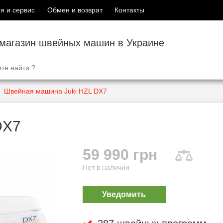
я и сервис
Обмен и возврат
Контакты
-магазин швейных машин в Украине
Швейная машина Juki HZL DX7
DX7
59 990 грн
Нет в наличии
Уведомить