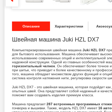
Описание
Характеристики
Аксессу
Швейная машина Juki HZL DX7
Компьютеризированная швейная машина
Juki HZL DX7
пре
для бытового использования. Машина обеспечивает высоко
использованию современных опций и интеллектуальной элек
надежной конструкции. Одной из главных особенностей ма
горизонтальный челнок
. Он обеспечивает более точное 
при шитье, что приводит к более качественному и професс
того, машина обладает множеством других функций и опций,
система контроля натяжения нити, регулировка скорости ши
Juki HZL DX7 - это швейная машинка, которая подойдет как
опытных швей. Она представляет собой надежный и качест
поможет вам создавать изделия премиум класса.
Машина предлагает
287 встроенных программных стежк
пэчворка и вышивки. Также, модель HZL DX7 имеет
16 авто