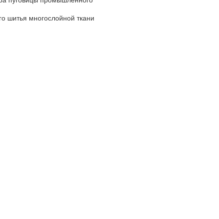
ера пуговицы промышленного
го шитья многослойной ткани