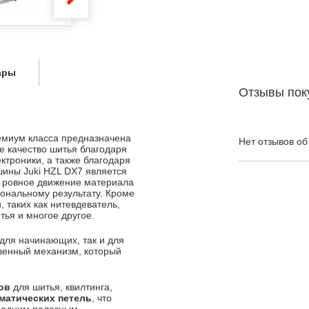
ары
Отзывы пок
миум класса предназначена
Нет отзывов об
е качество шитья благодаря
троники, а также благодаря
шины Juki HZL DX7 является
и ровное движение материала
иональному результату. Кроме
 таких как нитевдеватель,
тья и многое другое.
 для начинающих, так и для
венный механизм, который
ов
для шитья, квилтинга,
матических петель
, что