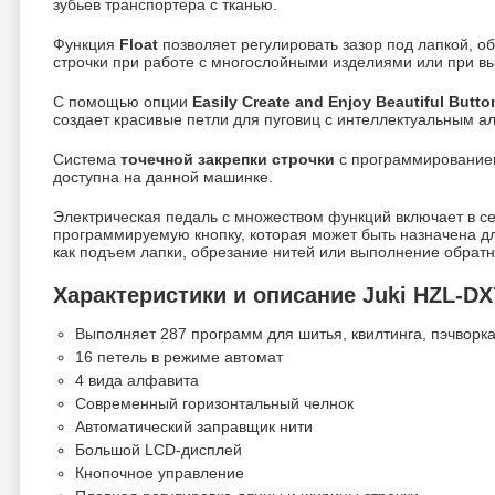
зубьев транспортера с тканью.
Функция
Float
позволяет регулировать зазор под лапкой, о
строчки при работе с многослойными изделиями или при в
С помощью опции
Easily Create and Enjoy Beautiful Butt
создает красивые петли для пуговиц с интеллектуальным а
Система
точечной закрепки строчки
с программированием
доступна на данной машинке.
Электрическая педаль с множеством функций включает в с
программируемую кнопку, которая может быть назначена дл
как подъем лапки, обрезание нитей или выполнение обратн
Характеристики и описание Juki HZL-DX
Выполняет 287 программ для шитья, квилтинга, пэчворк
16 петель в режиме автомат
4 вида алфавита
Современный горизонтальный челнок
Автоматический заправщик нити
Большой LCD-дисплей
Кнопочное управление