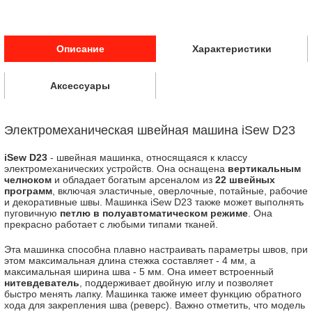
Описание
Характеристики
Аксессуары
Электромеханическая швейная машина iSew D23
iSew D23
- швейная машинка, относящаяся к классу
электромеханических устройств. Она оснащена
вертикальным
челноком
и обладает богатым арсеналом из
22 швейных
программ
, включая эластичные, оверлочные, потайные, рабочие
и декоративные швы. Машинка iSew D23 также может выполнять
пуговичную
петлю в полуавтоматическом режиме
. Она
прекрасно работает с любыми типами тканей.
Эта машинка способна плавно настраивать параметры швов, при
этом максимальная длина стежка составляет - 4 мм, а
максимальная ширина шва - 5 мм. Она имеет встроенный
нитевдеватель
, поддерживает двойную иглу и позволяет
быстро менять лапку. Машинка также имеет функцию обратного
хода для закрепления шва (реверс). Важно отметить, что модель