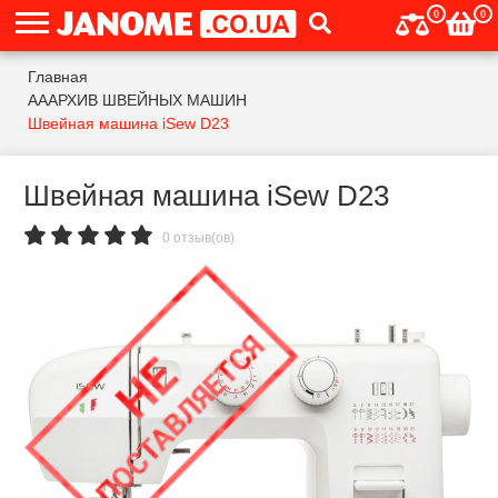
0
0
Главная
АААРХИВ ШВЕЙНЫХ МАШИН
Швейная машина iSew D23
Швейная машина iSew D23
0 отзыв(ов)