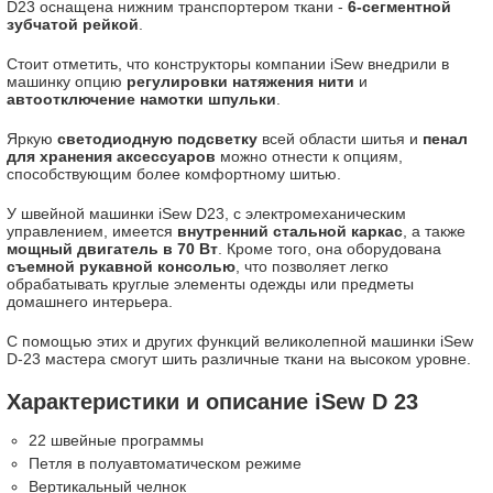
D23 оснащена нижним транспортером ткани -
6-сегментной
зубчатой рейкой
.
Стоит отметить, что конструкторы компании iSew внедрили в
машинку опцию
регулировки натяжения нити
и
автоотключение намотки шпульки
.
Яркую
светодиодную подсветку
всей области шитья и
пенал
для хранения аксессуаров
можно отнести к опциям,
способствующим более комфортному шитью.
У швейной машинки iSew D23, с электромеханическим
управлением, имеется
внутренний стальной каркас
, а также
мощный двигатель в 70 Вт
. Кроме того, она оборудована
съемной рукавной консолью
, что позволяет легко
обрабатывать круглые элементы одежды или предметы
домашнего интерьера.
С помощью этих и других функций великолепной машинки iSew
D-23 мастера смогут шить различные ткани на высоком уровне.
Характеристики и описание iSew D 23
22 швейные программы
Петля в полуавтоматическом режиме
Вертикальный челнок