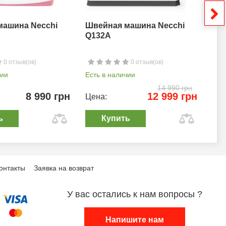
машина Necchi
Швейная машина Necchi
Шв
Q132A
0 отзыв(ов)
0 отзыв(ов)
чии
Есть в наличии
Ест
14 990 грн
8 990 грн
12 999 грн
Цена:
Цен
ь
Купить
онтакты
Заявка на возврат
У вас остались к нам вопросы ?
Напишите нам