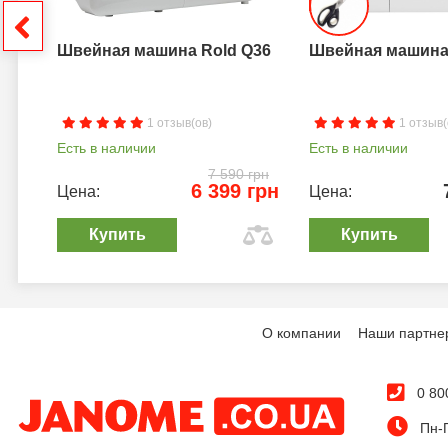
грн
Швейная машина Rold Q36
Швейная машина 
1 отзыв(ов)
1 отзыв(
Есть в наличии
Есть в наличии
7 590 грн
6 399 грн
Цена:
Цена:
Купить
Купить
О компании
Наши партне
0 80
Пн-П