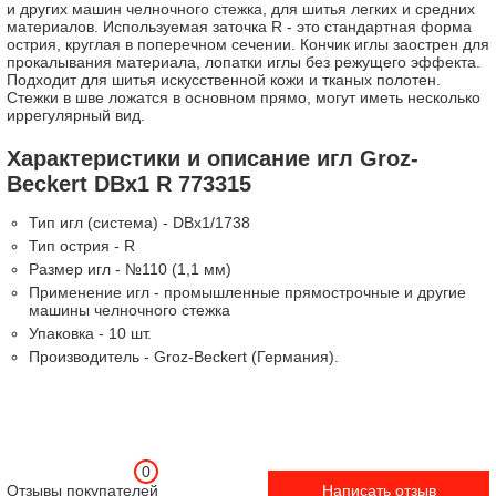
и других машин челночного стежка, для шитья легких и средних
материалов. Используемая заточка R - это стандартная форма
острия, круглая в поперечном сечении. Кончик иглы заострен для
прокалывания материала, лопатки иглы без режущего эффекта.
Подходит для шитья искусственной кожи и тканых полотен.
Стежки в шве ложатся в основном прямо, могут иметь несколько
иррегулярный вид.
Характеристики и описание игл Groz-
Beckert DBx1 R 773315
Тип игл (система) - DBx1/1738
Тип острия - R
Размер игл - №110 (1,1 мм)
Применение игл - промышленные прямострочные и другие
машины челночного стежка
Упаковка - 10 шт.
Производитель - Groz-Beckert (Германия).
0
Отзывы покупателей
Написать отзыв