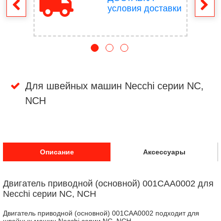
врат
условия доставки
Для швейных машин Necchi серии NC,
NCH
Описание
Аксессуары
Двигатель приводной (основной) 001CAA0002 для
Necchi серии NC, NCH
Двигатель приводной (основной) 001CAA0002 подходит для