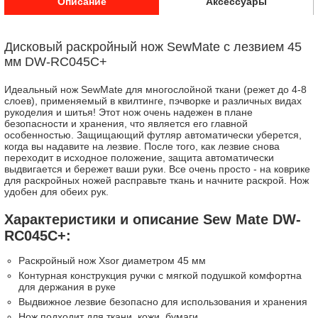
Описание
Аксессуары
Дисковый раскройный нож SewMate с лезвием 45
мм DW-RC045C+
Идеальный нож SewMate для многослойной ткани (режет до 4-8
слоев), применяемый в квилтинге, пэчворке и различных видах
рукоделия и шитья! Этот нож очень надежен в плане
безопасности и хранения, что является его главной
особенностью. Защищающий футляр автоматически уберется,
когда вы надавите на лезвие. После того, как лезвие снова
переходит в исходное положение, защита автоматически
выдвигается и бережет ваши руки. Все очень просто - на коврике
для раскройных ножей расправьте ткань и начните раскрой. Нож
удобен для обеих рук.
Характеристики и описание Sew Mate DW-
RC045C+:
Раскройный нож Xsor диаметром 45 мм
Контурная конструкция ручки с мягкой подушкой комфортна
для держания в руке
Выдвижное лезвие безопасно для использования и хранения
Нож подходит для ткани, кожи, бумаги