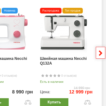
Новинка
Распродажа
Топ продаж
То
машина Necchi
Швейная машина Necchi
Шв
Q132A
0 отзыв(ов)
0 отзыв(ов)
чии
Есть в наличии
Ест
14 990 грн
8 990 грн
12 999 грн
Цена:
Цен
ь
Купить