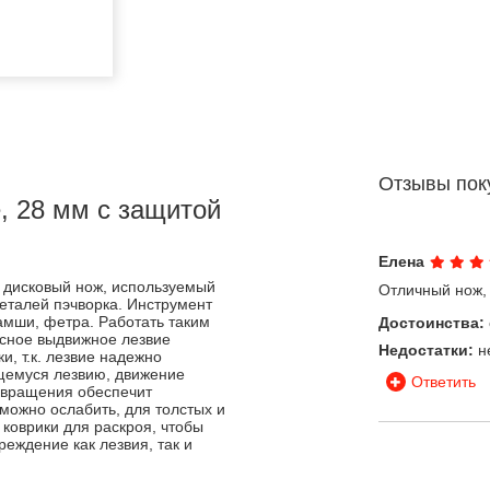
Отзывы пок
, 28 мм с защитой
Елена
й дисковый нож, используемый
Отличный нож, 
еталей пэчворка. Инструмент
замши, фетра. Работать таким
Достоинства:
асное выдвижное лезвие
Недостатки:
н
и, т.к. лезвие надежно
щемуся лезвию, движение
Ответить
 вращения обеспечит
 можно ослабить, для толстых и
 коврики для раскроя, чтобы
еждение как лезвия, так и