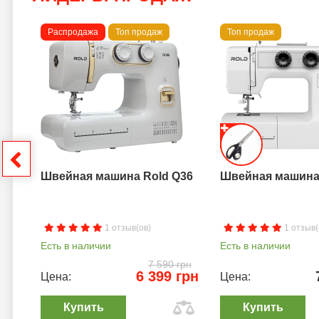
Распродажа
Топ продаж
Топ продаж
a B
грн
Швейная машина Rold Q36
Швейная машина 
1 отзыв(ов)
1 отзыв(
Есть в наличии
Есть в наличии
7 590 грн
6 399 грн
Цена:
Цена:
Купить
Купить