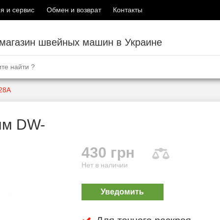
я и сервис
Обмен и возврат
Контакты
-магазин швейных машин в Украине
28A
мм DW-
430 грн
Нет в наличии
Уведомить