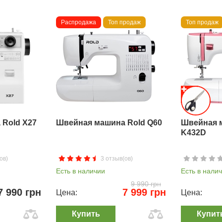
Распродажа
Топ продаж
Топ продаж
Rold X27
Швейная машина Rold Q60
Швейная 
K432D
ов)
3 отзыв(ов)
Есть в наличии
Есть в нали
9 990 грн
7 990 грн
7 999 грн
Цена:
Цена:
Купить
Купит