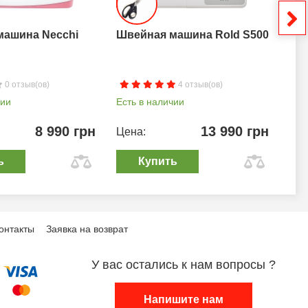
машина Necchi
Швейная машина Rold S500
Шв
0 отзыв(ов)
4 отзыв(ов)
чии
Есть в наличии
Ест
8 990 грн
13 990 грн
Цена:
Цен
ь
Купить
онтакты
Заявка на возврат
У вас остались к нам вопросы ?
Напишите нам