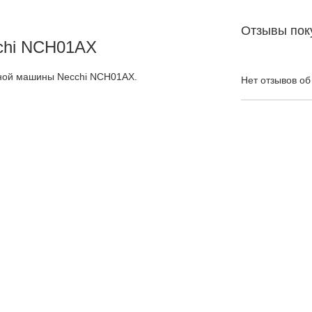
Отзывы пок
chi NCH01AX
ной машины Necchi NCH01AX.
Нет отзывов об