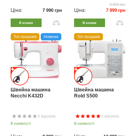
9 990 грн
Ціна:
7 990 грн
Ціна:
7 999 грн
В кошик
В кошик
Топ продажів
Новинка
Топ продажів
Швейна машина
Швейна машина
Necchi K432D
Rold S500
0 відгук(ів)
4 відгук(ів)
В наявності
В наявності