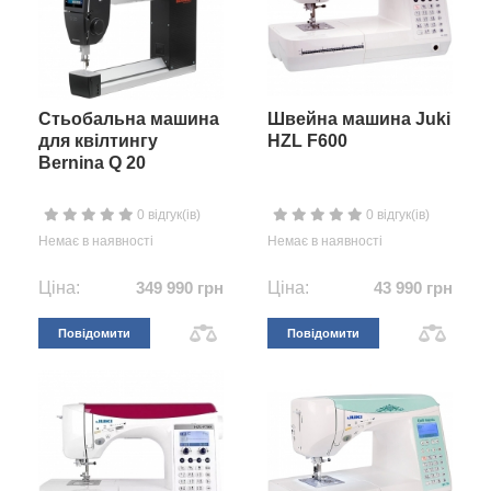
Стьобальна машина
Швейна машина Juki
для квілтингу
HZL F600
Bernina Q 20
0 відгук(ів)
0 відгук(ів)
Немає в наявності
Немає в наявності
Ціна:
349 990 грн
Ціна:
43 990 грн
Повідомити
Повідомити