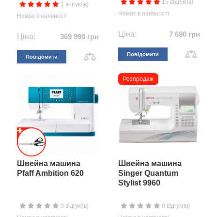
15 відгук(ів)
1 відгук(ів)
Немає в наявності
Немає в наявності
Ціна:
7 690 грн
Ціна:
369 990 грн
Повідомити
Повідомити
Розпродаж
Швейна машина
Швейна машина
Pfaff Ambition 620
Singer Quantum
Stylist 9960
0 відгук(ів)
0 відгук(ів)