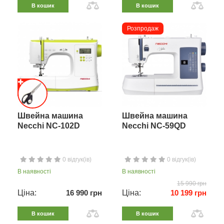
В кошик
В кошик
Розпродаж
Швейна машина
Швейна машина
Necchi NC-102D
Necchi NC-59QD
0 відгук(ів)
0 відгук(ів)
В наявності
В наявності
15 990 грн
Ціна:
16 990 грн
Ціна:
10 199 грн
В кошик
В кошик