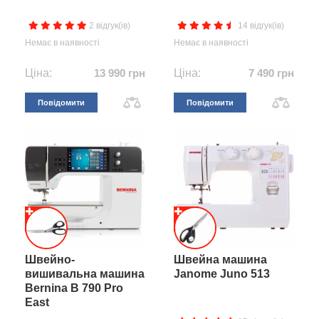
2 відгук(ів)
14 відгук(ів)
Немає в наявності
Немає в наявності
Ціна:
13 990 грн
Ціна:
7 490 грн
Повідомити
Повідомити
Швейно-
Швейна машина
вишивальна машина
Janome Juno 513
Bernina B 790 Pro
East