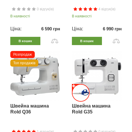
0 відгук(ів)
4 відгук(ів)
В наявності
В наявності
Ціна:
6 590 грн
Ціна:
6 990 грн
В кошик
В кошик
Розпродаж
Топ продажів
Швейна машина
Швейна машина
Rold Q36
Rold G35
1 відгук(ів)
0 відгук(ів)