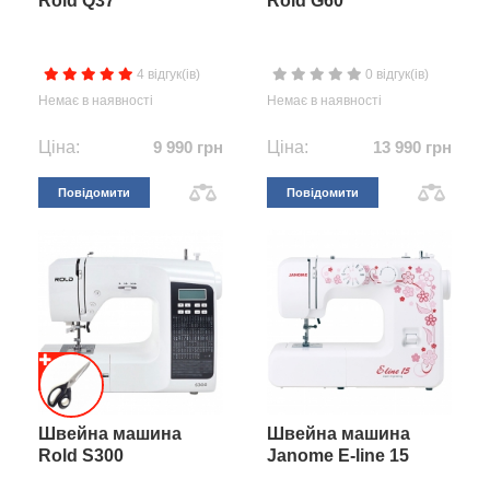
Rold Q37
Rold G60
4 відгук(ів)
0 відгук(ів)
Немає в наявності
Немає в наявності
Ціна:
9 990 грн
Ціна:
13 990 грн
Повідомити
Повідомити
Швейна машина
Швейна машина
Rold S300
Janome E-line 15