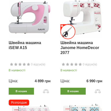
Швейна машина
Швейна машина
iSEW A15
Janome HomeDecor
2077
0 відгук(ів)
0 відгук(ів)
В наявності
В наявності
Ціна:
4 899 грн
Ціна:
6 990 грн
В кошик
В кошик
Розпродаж