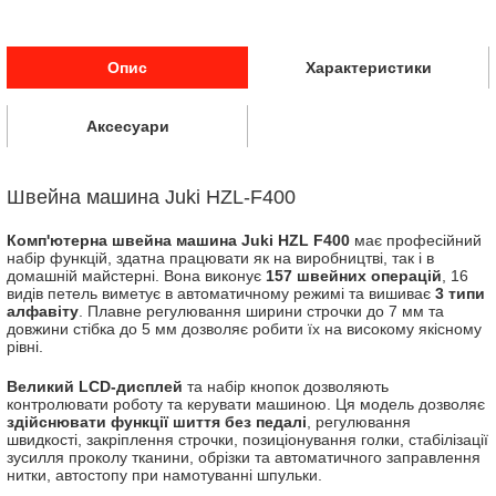
Опис
Характеристики
Аксесуари
Швейна машина Juki HZL-F400
Комп'ютерна швейна машина Juki HZL F400
має професійний
набір функцій, здатна працювати як на виробництві, так і в
домашній майстерні. Вона виконує
157 швейних операцій
, 16
видів петель виметує в автоматичному режимі та вишиває
3 типи
алфавіту
. Плавне регулювання ширини строчки до 7 мм та
довжини стібка до 5 мм дозволяє робити їх на високому якісному
рівні.
Великий LCD-дисплей
та набір кнопок дозволяють
контролювати роботу та керувати машиною. Ця модель дозволяє
здійснювати функції шиття без педалі
, регулювання
швидкості, закріплення строчки, позиціонування голки, стабілізації
зусилля проколу тканини, обрізки та автоматичного заправлення
нитки, автостопу при намотуванні шпульки.