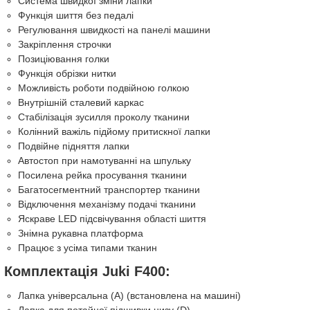
Система швидкої зміни лапки
Функція шиття без педалі
Регулювання швидкості на панелі машини
Закріплення строчки
Позиціювання голки
Функція обрізки нитки
Можливість роботи подвійною голкою
Внутрішній сталевий каркас
Стабілізація зусилля проколу тканини
Колінний важіль підйому притискної лапки
Подвійне підняття лапки
Автостоп при намотуванні на шпульку
Посилена рейка просування тканини
Багатосегментний транспортер тканини
Відключення механізму подачі тканини
Яскраве LED підсвічування області шиття
Знімна рукавна платформа
Працює з усіма типами тканин
Комплектація Juki F400:
Лапка універсальна (A) (встановлена на машині)