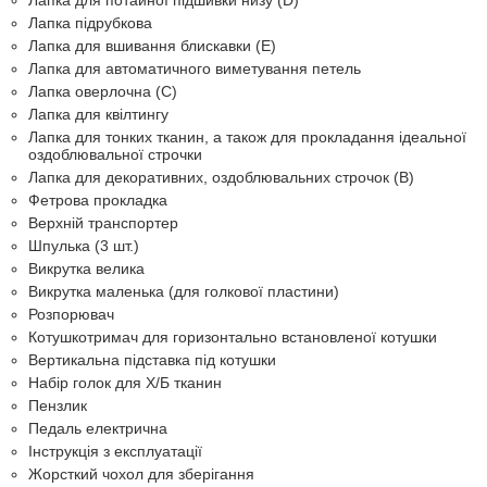
Лапка для потайної підшивки низу (D)
Лапка підрубкова
Лапка для вшивання блискавки (E)
Лапка для автоматичного виметування петель
Лапка оверлочна (C)
Лапка для квілтингу
Лапка для тонких тканин, а також для прокладання ідеальної
оздоблювальної строчки
Лапка для декоративних, оздоблювальних строчок (B)
Фетрова прокладка
Верхній транспортер
Шпулька (3 шт.)
Викрутка велика
Викрутка маленька (для голкової пластини)
Розпорювач
Котушкотримач для горизонтально встановленої котушки
Вертикальна підставка під котушки
Набір голок для Х/Б тканин
Пензлик
Педаль електрична
Інструкція з експлуатації
Жорсткий чохол для зберігання