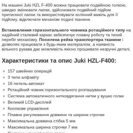
На машині Juki HZL F-400 можна працювати подвійною голкою,
швидко змінювати лапки, здійснювати подвійний підйом
притискної лапки та використовувати колінний важіль для її
підйому, відключати механізм подачі тканини.
Встановлення горизонтального човника ротаційного типу
на
надійний сталевий каркас забезпечує плавну роботу та тихий
перебіг механізму.
Посилена рейка транспортера тканини
і
дозволяє працювати з будь-яким матеріалом, а наявність
вільного рукава дає можливість якісно прошивати незручні деталі.
Характеристики та опис Juki HZL-F400:
157 швейних операцій
3 типи алфавіту
16 петель-автомат
Ротаційний човник горизонтального розташування
Система автоматичного нитковдягання нитки у вушко голки
Великий LCD-дисплей
Кнопкове управління
Плавне регулювання довжини та ширини строчки
Максимальна довжина стібка 5 мм
Максимальна ширина строчки 7 мм