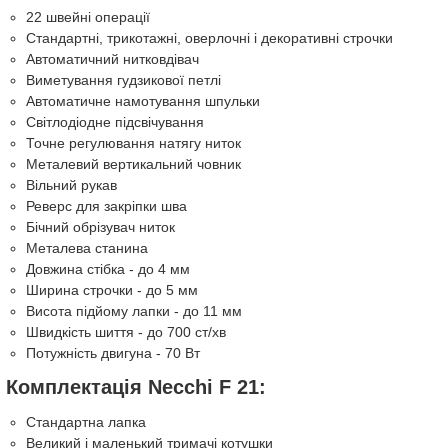
22 швейні операції
Стандартні, трикотажні, оверлочні і декоративні строчки
Автоматичний нитковдівач
Виметування гудзикової петлі
Автоматичне намотування шпульки
Світлодіодне підсвічування
Точне регулювання натягу ниток
Металевий вертикальний човник
Вільний рукав
Реверс для закріпки шва
Бічний обрізувач ниток
Металева станина
Довжина стібка - до 4 мм
Ширина строчки - до 5 мм
Висота підйому лапки - до 11 мм
Швидкість шиття - до 700 ст/хв
Потужність двигуна - 70 Вт
Комплектація Necchi F 21:
Стандартна лапка
Великий і маленький тримачі котушки