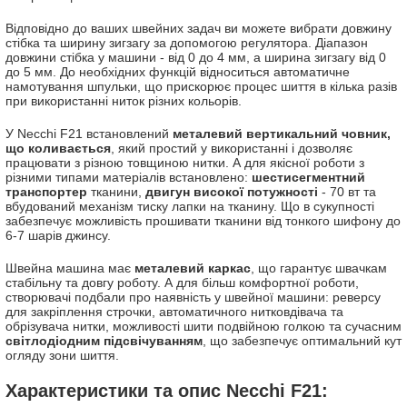
Відповідно до ваших швейних задач ви можете вибрати довжину
стібка та ширину зигзагу за допомогою регулятора. Діапазон
довжини стібка у машини - від 0 до 4 мм, а ширина зигзагу від 0
до 5 мм. До необхідних функцій відноситься автоматичне
намотування шпульки, що прискорює процес шиття в кілька разів
при використанні ниток різних кольорів.
У Necchi F21 встановлений
металевий вертикальний човник,
що коливається
, який простий у використанні і дозволяє
працювати з різною товщиною нитки. А для якісної роботи з
різними типами матеріалів встановлено:
шестисегментний
транспортер
тканини,
двигун високої потужності
- 70 вт та
вбудований механізм тиску лапки на тканину. Що в сукупності
забезпечує можливість прошивати тканини від тонкого шифону до
6-7 шарів джинсу.
Швейна машина має
металевий каркас
, що гарантує швачкам
стабільну та довгу роботу. А для більш комфортної роботи,
створювачі подбали про наявність у швейної машини: реверсу
для закріплення строчки, автоматичного нитковдівача та
обрізувача нитки, можливості шити подвійною голкою та сучасним
світлодіодним підсвічуванням
, що забезпечує оптимальний кут
огляду зони шиття.
Характеристики та опис Necchi F21: