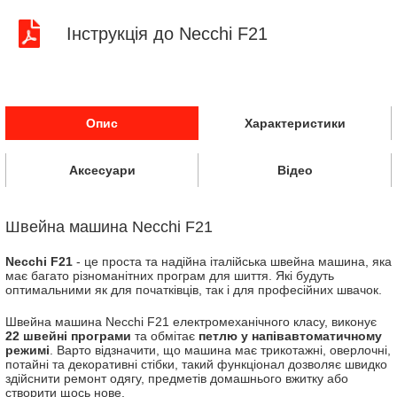
Інструкція до Necchi F21
Опис
Характеристики
Аксесуари
Відео
Швейна машина Necchi F21
Necchi F21
- це проста та надійна італійська швейна машина, яка
має багато різноманітних програм для шиття. Які будуть
оптимальними як для початківців, так і для професійних швачок.
Швейна машина Necchi F21 електромеханічного класу, виконує
22 швейні програми
та обмітає
петлю у напівавтоматичному
режимі
. Варто відзначити, що машина має трикотажні, оверлочні,
потайні та декоративні стібки, такий функціонал дозволяє швидко
здійснити ремонт одягу, предметів домашнього вжитку або
створити щось нове.