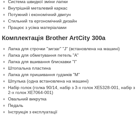
Система швидкої зміни лапки
Внутрішній металевий каркас
Потужний і економічний двигун
Стильний та ергономічний дизайн
Працює з усіма матеріалами
Комплектація Brother ArtCity 300a
Лапка для строчки "зигзаг" "J" (встановлена на машині)
Лапка для обметування петель "А"
Лапка для вшивання блискавки "I"
Штопальна пластина
Лапка для пришивання гудзиків "M"
Шпулька (одна встановлена на машині)
Набір голок (голка 90/14, набір з 3-х голок XE5328-001, набір з
2-х голок XE7064-001)
Овальний викрутка
Педаль
Інструкція з експлуатації