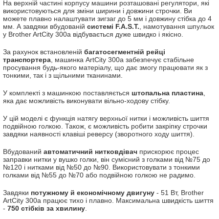
На верхній частині корпусу машини розташовані регулятори, які
використовуються для зміни ширини і довжини строчки. Ви
можете плавно налаштувати зигзаг до 5 мм і довжину стібка до 4
мм. А завдяки вбудованій
системі F.A.S.T.
, намотування шпульок
у Brother ArtCity 300a відбувається дуже швидко і якісно.
За рахунок встановленій
багатосегментній рейці
транспортера
, машинка ArtCity 300a забезпечує стабільне
просування будь-якого матеріалу, що дає змогу працювати як з
тонкими, так і з щільними тканинами.
У комплекті з машинкою поставляється
штопальна пластина
,
яка дає можливість виконувати вільно-ходову стібку.
У цій моделі є функція натягу верхньої нитки і можливість шиття
подвійною голкою. Також, є можливість робити закріпку строчки
завдяки наявності клавіші реверсу (зворотного ходу шиття).
Вбудований
автоматичний нитковдівач
прискорює процес
заправки нитки у вушко голки, він сумісний з голками від №75 до
№120 і нитками від №50 до №90. Використовувати з тонкими
голками від №55 до №70 або подвійною голкою не радимо.
Завдяки
потужному й економічному двигуну
- 51 Вт, Brother
ArtCity 300a працює тихо і плавно. Максимальна швидкість шиття
-
750 стібків за хвилину
.