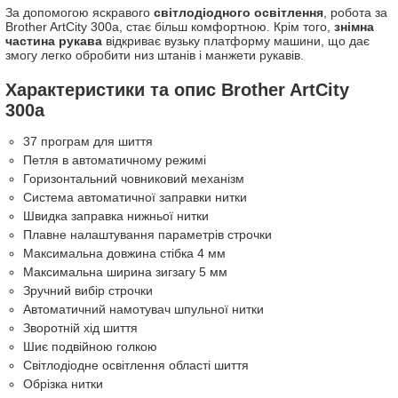
За допомогою яскравого
світлодіодного освітлення
, робота за
Brother ArtCity 300a, стає більш комфортною. Крім того,
знімна
частина рукава
відкриває вузьку платформу машини, що дає
змогу легко обробити низ штанів і манжети рукавів.
Характеристики та опис Brother ArtCity
300a
37 програм для шиття
Петля в автоматичному режимі
Горизонтальний човниковий механізм
Система автоматичної заправки нитки
Швидка заправка нижньої нитки
Плавне налаштування параметрів строчки
Максимальна довжина стібка 4 мм
Максимальна ширина зигзагу 5 мм
Зручний вибір строчки
Автоматичний намотувач шпульної нитки
Зворотній хід шиття
Шиє подвійною голкою
Світлодіодне освітлення області шиття
Обрізка нитки