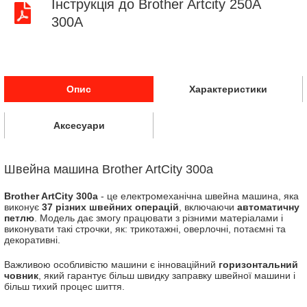
Інструкція до Brother Artcity 250A
300A
Опис
Характеристики
Аксесуари
Швейна машина Brother ArtCity 300a
Brother ArtCity 300a
- це електромеханічна швейна машина, яка
виконує
37 різних швейних операцій
, включаючи
автоматичну
петлю
. Модель дає змогу працювати з різними матеріалами і
виконувати такі строчки, як: трикотажні, оверлочні, потаємні та
декоративні.
Важливою особливістю машини є інноваційний
горизонтальний
човник
, який гарантує більш швидку заправку швейної машини і
більш тихий процес шиття.