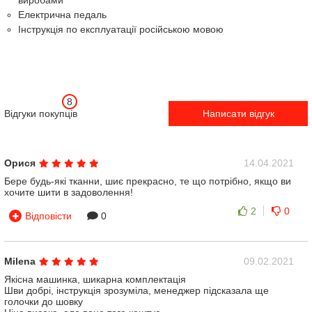
виробами
Електрична педаль
Інструкція по експлуатації російською мовою
8
Відгуки покупців
Написати відгук
Орися
14.04.2021
Бере будь-які тканни, шиє прекрасно, те що потрібно, якщо ви
хочите шити в задоволення!
2
0
Відповісти
0
Milena
09.02.2021
Якісна машинка, шикарна комплектація
Шви добрі, інструкція зрозуміла, менеджер підсказала ще
голочки до шовку