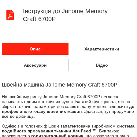
Інструкція до Janome Memory
Craft 6700P
Опис
Характеристики
Аксесуари
Відео
Швейна машина Janome Memory Craft 6700P
На швейному ринку Janome Memory Craft 6700P негласно
називають одним з технічних чудес. Багатий функціонал, якісна
збірка і технічні параметри дозволяють дану модель відносити
до
професійного класу швейних машин
. Здається, тут продумано
все до дрібниць.
Однією з її головних фішок є запатентована виробником
система
подвійного просування тканини AcuFeed ™
. Був також
вдосконалено
горизонтальний човник
, що дозволило значно