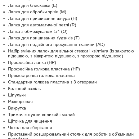
Лапка для блискавки (Е)
Лапка для обробки зрізів (M)
Лапка для пришивання шнура (H)
Лапка для автоматичної петлі (R)
Лапка з обмежувачем 1/4 (O)
Лапка для пришивання ґудзиків (T)
Лапка для подвійного просування тканини (AD)
Набір змінних лапок для вільної стежки і квілтінга (із закритою
підошвою, з відкритою підошвою, з прозорою підошвою)
Професійна лапка (HP)
Професійна голкова пластина (HP)
Прямострочна голкова пластина
Стандартна голкова пластина з 3 отворами
Колінний важіль
Шпульки
Розпорювач
Викрутка
Тримач котушки великий і малий
Щіточка для чищення
Чохол для зберігання
Приставний розширювальний столик для роботи з об'ємними