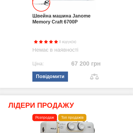
Снежана
16.08.2019
Швейна машина Janome
Memory Craft 6700P
короткий шнур от педали,нет съемного рукава, и строчки 9 мм
жиденькие(в одну нить шьют)нет объема.
Переваги:
Металлический корпус,классные петли,ровные
строчки.
8 відгук(ів)
Недоліки:
короткий шнур от педали,нет съемного рукава, и
Немає в наявності
строчки 9 мм жиденькие(в одну нить шьют)нет объема.
2
0
Відповісти
0
67 200 грн
Ціна:
Повідомити
Показать еще
ЛІДЕРИ ПРОДАЖУ
Розпродаж
Топ продажів