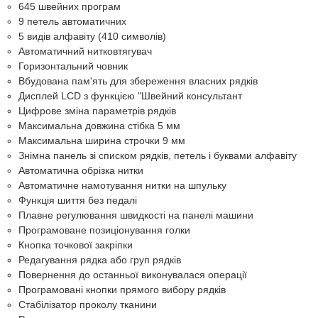
645 швейних програм
9 петель автоматичних
5 видів алфавіту (410 символів)
Автоматичний нитковтягувач
Горизонтальний човник
Вбудована пам'ять для збереження власних рядків
Дисплей LCD з функцією "Швейний консультант
Цифрове зміна параметрів рядків
Максимальна довжина стібка 5 мм
Максимальна ширина строчки 9 мм
Знімна панель зі списком рядків, петель і буквами алфавіту
Автоматична обрізка нитки
Автоматичне намотування нитки на шпульку
Функція шиття без педалі
Плавне регулювання швидкості на панелі машини
Програмоване позиціонування голки
Кнопка точкової закріпки
Редагування рядка або груп рядків
Повернення до останньої виконувалася операції
Програмовані кнопки прямого вибору рядків
Стабілізатор проколу тканини