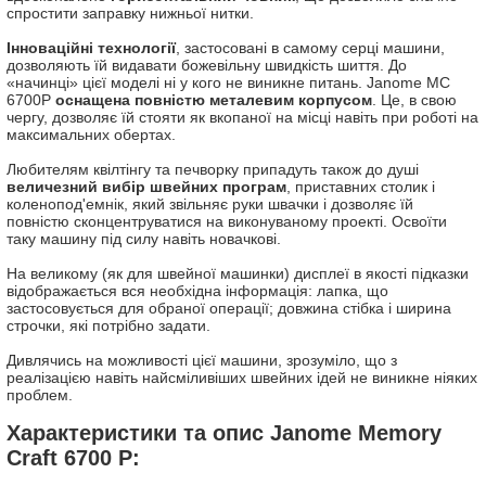
спростити заправку нижньої нитки.
Інноваційні технології
, застосовані в самому серці машини,
дозволяють їй видавати божевільну швидкість шиття. До
«начинці» цієї моделі ні у кого не виникне питань. Janome MC
6700P
оснащена повністю металевим корпусом
. Це, в свою
чергу, дозволяє їй стояти як вкопаної на місці навіть при роботі на
максимальних обертах.
Любителям квілтінгу та печворку припадуть також до душі
величезний вибір швейних програм
, приставних столик і
коленопод'емнік, який звільняє руки швачки і дозволяє їй
повністю сконцентруватися на виконуваному проекті. Освоїти
таку машину під силу навіть новачкові.
На великому (як для швейної машинки) дисплеї в якості підказки
відображається вся необхідна інформація: лапка, що
застосовується для обраної операції; довжина стібка і ширина
строчки, які потрібно задати.
Дивлячись на можливості цієї машини, зрозуміло, що з
реалізацією навіть найсміливіших швейних ідей не виникне ніяких
проблем.
Характеристики та опис Janome Memory
Craft 6700 P: