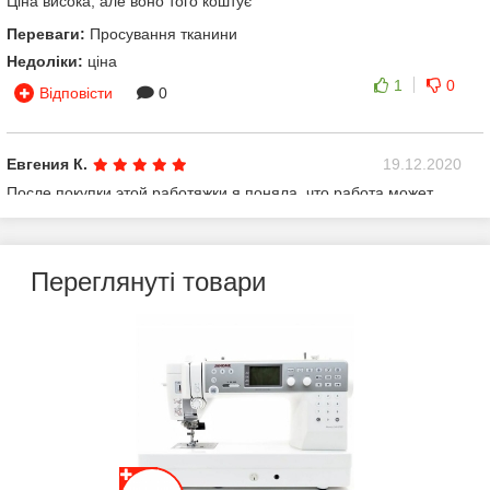
Ціна висока, але воно того коштує
Переваги:
Просування тканини
Недоліки:
ціна
1
0
Відповісти
0
Евгения К.
19.12.2020
После покупки этой работяжки я поняла, что работа может
приносить не только заработок , но и удовольствие . Она
мягкая , тихая . Ощущения что пересела на мерс , благодаря
ей я пошила новую коллекцию детских боди. Очень рада
покупке !!
Переглянуті товари
4
-2
Відповісти
0
Елена Сафронова
19.11.2020
Жду новых поставок, хочу купить эту швейную машину!
Первый раз увидела ее в подруги, прошила. Просто бомба, то,
что я давно искала.) Жду с нетерпением )
2
0
Відповісти
0