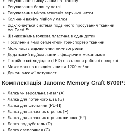
Регулювання тиску лапки на тканину
Регулювання балансу петлі
Регулювання мікронатяженія верхньої нитки
Колінний важіль підйому лапки
Відключається система подвійного просування тканини
AcuFeed ™
Швидкознімна голкова пластина в один дотик
Посилений 7-ми сегментний транспортер тканини
Можливість відключення нижньої рейки
Додатковий підйом лапки з фіксуючим механізмом
Потрійне світлодіодне (LED) освітлення робочої поверхні
Максимальна швидкість шиття 1200 ст / хв
Двигун високої потужності
Комплектація Janome Memory Craft 6700P:
Лапка універсальна зигзаг (А)
Лапка для потайного шва (G)
Лапка для штопання (PD-H)
Лапка для атласних строчок (F)
Лапка для атласних строчок широка (F2)
Лапка-подрубатель (D)
Лапка оверлочная (C)