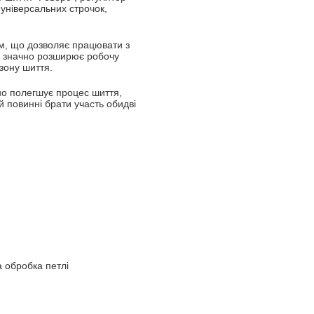
 універсальних строчок,
м, що дозволяє працювати з
 значно розширює робочу
зону шиття.
но полегшує процес шиття,
й повинні брати участь обидві
а обробка петлі