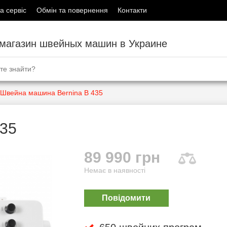
а сервіс
Обмін та повернення
Контакти
-магазин швейных машин в Украине
Швейна машина Bernina B 435
435
89 990 грн
Немає в наявності
Повідомити