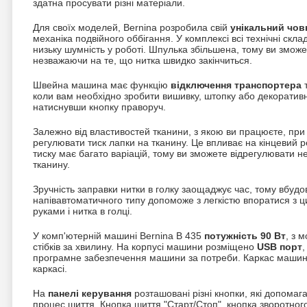
здатна просувати різні матеріали.
Для своїх моделей, Bernina розробила свій
унікальний чов
механіка подвійного оббігання. У комплексі всі технічні скл
низьку шумність у роботі. Шпулька збільшена, тому ви змож
незважаючи на те, що нитка швидко закінчиться.
Швейна машина має функцію
відключення транспортера
т
коли вам необхідно зробити вишивку, штопку або декоративну
натиснувши кнопку праворуч.
Залежно від властивостей тканини, з якою ви працюєте, при
регулювати тиск лапки на тканину. Це впливає на кінцевий р
тиску має багато варіацій, тому ви зможете відрегулювати н
тканину.
Зручність заправки нитки в голку заощаджує час, тому вбуд
напівавтоматичного типу допоможе з легкістю впоратися з ц
руками і нитка в голці.
У комп'ютерній машині Bernina B 435
потужність 90 Вт
, з 
стібків за хвилину. На корпусі машини розміщено
USB порт
програмне забезпечення машини за потреби. Каркас маши
каркасі.
На
панелі керування
розташовані різні кнопки, які допомаг
процес шиття. Кнопка шиття "Старт/Стоп", кнопка зворотног