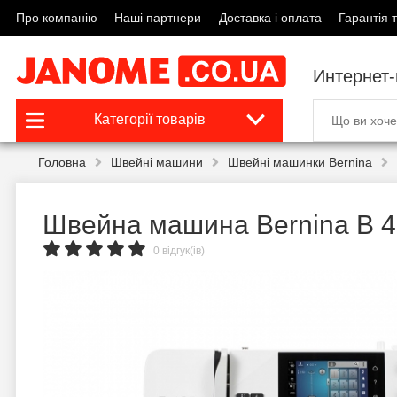
Про компанію
Наші партнери
Доставка і оплата
Гарантія т
Интернет
Категорії товарів
Головна
Швейні машини
Швейні машинки Bernina
Швейна машина Bernina B 
0 відгук(ів)