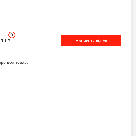
0
упців
Написати відгук
про цей товар.