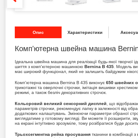
Опис
Характеристики
Аксесу
Комп'ютерна швейна машина Bernin
Ідеальна швейна машина для реалізації будь-якої творчої іде
шиття з комп'ютерною машинкою
Bernina B 435
. Модель ви
має широкий функціонал, який не залишить байдужим нікого
Комп'ютерна машина Bernina B 435 виконує
650 швейних о
трикотажні та оверлочні строчки, імітація вишивки хрестико
режимі, а також безліч декоративних строчок.
Кольоровий великий сенсорний дисплей
, що відобража
параметрів строчки, рекомендує лапку в залежності від обра
додаткових налаштувань. Змінюючи параметри обраної стро
виглядатиме у готовому вигляді. Ви можете її розширити, з
на екрані інтуїтивно зрозуміле, тому розібратися буде досит
Трьохсегментна рейка просування
тканини в комбінації з