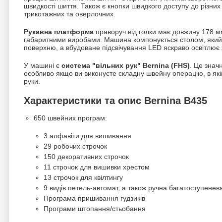
швидкості шиття. Також є кнопки швидкого доступу до різних
трикотажних та оверлочних.
Рукавна платформа
праворуч від голки має довжину 178 м
габаритними виробами. Машина компонується столом, який
поверхню, а вбудоване підсвічування LED яскраво освітлює 
У машині є
система "вільних рук" Bernina (FHS)
. Це знач
особливо якщо ви виконуєте складну швейну операцію, в які
руки.
Характеристики та опис Bernina B435
650 швейних програм:
3 алфавіти для вишивання
29 робочих строчок
150 декоративних строчок
11 строчок для вишивки хрестом
13 строчок для квілтингу
9 видів петель-автомат, а також ручна багатоступенев
Програма пришивання гудзиків
Програми штопання/стьобання