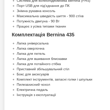
Система для колінопідйомника Bernina (FHS)
Порт USB для під'єднання до ПК
Знімна рукавна консоль
Максимальна швидкість шиття - 900 ст/хв
Потужність двигуна - 90 Вт
Працює з усіма типами тканин
Комплектація Bernina 435
Лапка універсальна
Лапка оверлочна
Лапка для петель
Лапка для вшивання блискавки
Лапка для потайного стібка
Приставний збільшувальний стіл
Бокс для аксесуарів
Комплект інструментів, запасні голки і шпульки
Пилезахисний чохол
Електрична педаль
Інструкція з експлуатації