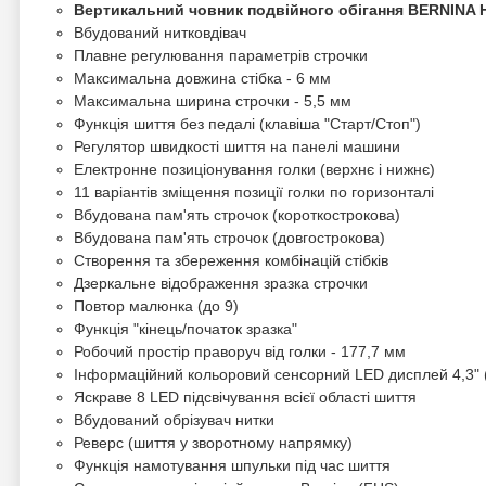
Вертикальний човник подвійного обігання BERNINA 
Вбудований нитковдівач
Плавне регулювання параметрів строчки
Максимальна довжина стібка - 6 мм
Максимальна ширина строчки - 5,5 мм
Функція шиття без педалі (клавіша "Старт/Стоп")
Регулятор швидкості шиття на панелі машини
Електронне позиціонування голки (верхнє і нижнє)
11 варіантів зміщення позиції голки по горизонталі
Вбудована пам'ять строчок (короткострокова)
Вбудована пам'ять строчок (довгострокова)
Створення та збереження комбінацій стібків
Дзеркальне відображення зразка строчки
Повтор малюнка (до 9)
Функція "кінець/початок зразка"
Робочий простір праворуч від голки - 177,7 мм
Інформаційний кольоровий сенсорний LED дисплей 4,3" 
Яскраве 8 LED підсвічування всієї області шиття
Вбудований обрізувач нитки
Реверс (шиття у зворотному напрямку)
Функція намотування шпульки під час шиття