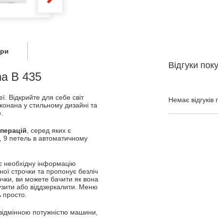
ари
Відгуки пок
a B 435
ї. Відкрийте для себе світ
Немає відгуків 
конана у стильному дизайні та
.
перацій
, серед яких є
м, 9 петель в автоматичному
є необхідну інформацію
ної строчки та пропонує безліч
чки, ви можете бачити як вона
вузити або віддзеркалити. Меню
ь просто.
 відмінною потужністю машини,