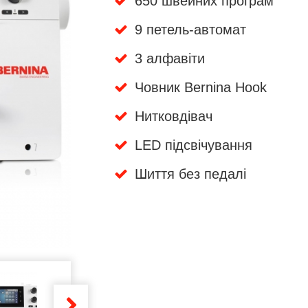
650 швейних програм
9 петель-автомат
3 алфавіти
Човник Bernina Hook
Нитковдівач
LED підсвічування
Шиття без педалі