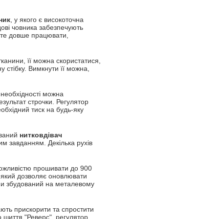
ник
, у якого є високоточна
адові човника забезпечують
ете довше працювати,
канини, її можна скористатися,
 стібку. Вимкнути її можна,
 необхідності можна
езультат строчки. Регулятор
еобхідний тиск на будь-яку
ований
нитковдівач
им завданням. Декілька рухів
можливістю прошивати до 900
, який дозволяє оновлювати
ни збудований на металевому
ають прискорити та спростити
о шиття "Реверс", регулятор