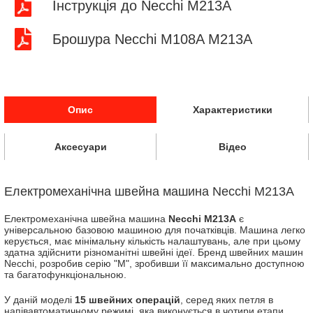
Інструкція до Necchi M213A
Брошура Necchi M108A M213A
Опис
Характеристики
Аксесуари
Відео
Електромеханічна швейна машина Necchi M213A
Електромеханічна швейна машина
Necchi M213A
є
універсальною базовою машиною для початківців. Машина легко
керується, має мінімальну кількість налаштувань, але при цьому
здатна здійснити різноманітні швейні ідеї. Бренд швейних машин
Necchi, розробив серію "М", зробивши її максимально доступною
та багатофункціональною.
У даній моделі
15 швейних операцій
, серед яких петля в
напівавтоматичному режимі, яка виконується в чотири етапи,