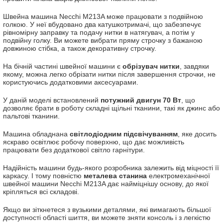
Швейна машина Necchi M213A може працювати з подвійною
голкою. У неї вбудовано два катушкотримачі, що забезпечує
рівномірну заправку та подачу нитки в натягувач, а потім у
подвійну голку. Ви можете вибрати пряму строчку з бажаною
довжиною стібка, а також декоративну строчку.
На бічній частині швейної машини є
обрізувач нитки
, завдяки
якому, можна легко обрізати нитки після завершення строчки, не
користуючись додатковими аксесуарами.
У даній моделі встановлений
потужний двигун 70 Вт
, що
дозволяє брати в роботу складні щільні тканини, такі як джинс або
пальтові тканини.
Машина обладнана
світлодіодним підсвічуванням
, яке досить
яскраво освітлює робочу поверхню, що дає можливість
працювати без додаткової світло гарнітури.
Надійність машини будь-якого розробника залежить від міцності її
каркасу. І тому повністю
металева станина
електромеханічної
швейної машини Necchi M213A дає найміцнішу основу, до якої
кріпляться всі складові.
Якщо ви зіткнетеся з вузькими деталями, які вимагають більшої
доступності області шиття, ви можете зняти консоль і з легкістю