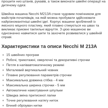
прошити низ штанів, рукавів, а також виконати швейні операції на
дитячому одязі.
Швейна машина Necchi M213A стане чудовим помічником для
майстрів-початківців, на якій можна пробувати здійснювати
найрізноманітніші швейні ідеї. Корпус машини зроблений із
якісного міцного пластику, який плавно стикується на швах та
викликає приємні тактильні відчуття. З цією машиною ви
однозначно навчитися шити та захочете розвиватися у швейній
справі.
Характеристики та описи Necchi M 213A
15 швейних програм
Робочі, трикотажні, оверлочні та декоративні строчки
Петля в напівавтоматичному режимі
Металевий вертикальний човник
Плавне регулювання параметрів строчки
Максимальна довжина стібка - 4 мм
Максимальна ширина строчки - 5 мм
Автоматичне намотування шпульки
Швидка зміна притискної лапки
Точне регулювання натягу ниток
Бічний обрізувач нитки