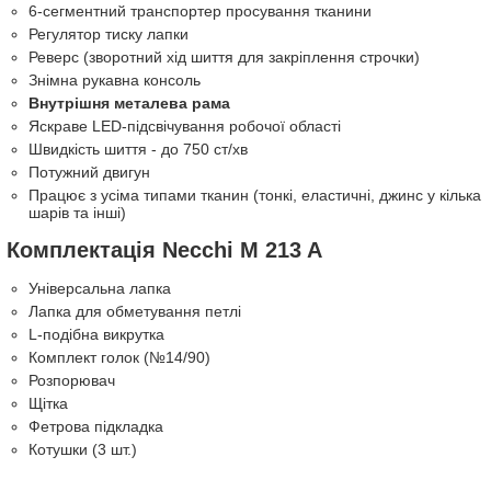
6-сегментний транспортер просування тканини
Регулятор тиску лапки
Реверс (зворотний хід шиття для закріплення строчки)
Знімна рукавна консоль
Внутрішня металева рама
Яскраве LED-підсвічування робочої області
Швидкість шиття - до 750 ст/хв
Потужний двигун
Працює з усіма типами тканин (тонкі, еластичні, джинс у кілька
шарів та інші)
Комплектація Necchi M 213 A
Універсальна лапка
Лапка для обметування петлі
L-подібна викрутка
Комплект голок (№14/90)
Розпорювач
Щітка
Фетрова підкладка
Котушки (3 шт.)