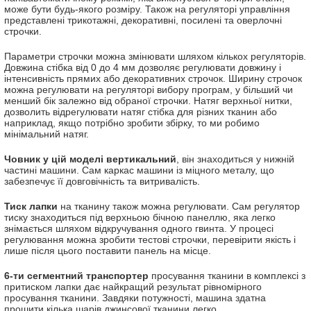
може бути будь-якого розміру. Також на регуляторі управління
представлені трикотажні, декоративні, посилені та оверлочні
строчки.
Параметри строчки можна змінювати шляхом кількох регуляторів.
Довжина стібка від 0 до 4 мм дозволяє регулювати довжину і
інтенсивність прямих або декоративних строчок. Ширину строчок
можна регулювати на регуляторі вибору програм, у більший чи
менший бік залежно від обраної строчки. Натяг верхньої нитки,
дозволить відрегулювати натяг стібка для різних тканин або
наприклад, якщо потрібно зробити збірку, то ми робимо
мінімальний натяг.
Човник у цій моделі вертикальний
, він знаходиться у нижній
частині машини. Сам каркас машини із міцного металу, що
забезпечує її довговічність та витривалість.
Тиск лапки
на тканину також можна регулювати. Сам регулятор
тиску знаходиться під верхньою бічною панеллю, яка легко
знімається шляхом відкручування одного гвинта. У процесі
регулювання можна зробити тестові строчки, перевірити якість і
лише після цього поставити панель на місце.
6-ти сегментний транспортер
просування тканини в комплексі з
притиском лапки дає найкращий результат рівномірного
просування тканини. Завдяки потужності, машина здатна
прошити кілька шарів джинсової тканини легко.