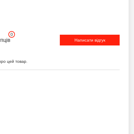
0
упців
Написати відгук
про цей товар.