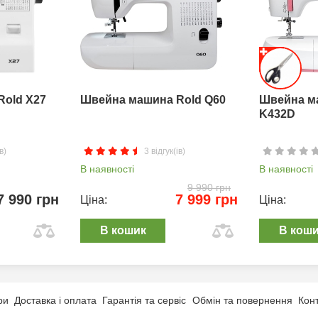
Rold X27
Швейна машина Rold Q60
Швейна м
K432D
в)
3 відгук(ів)
В наявності
В наявності
9 990 грн
7 990 грн
7 999 грн
Ціна:
Ціна:
В кошик
В кош
ри
Доставка і оплата
Гарантія та сервіс
Обмін та повернення
Кон