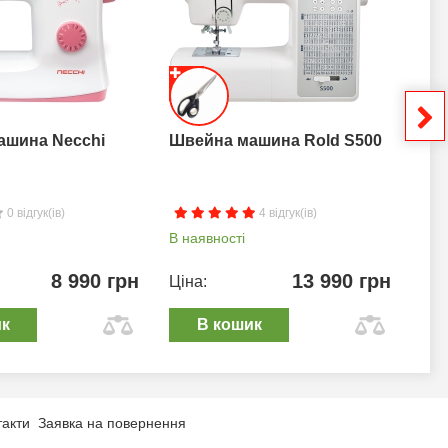
ашина Necchi
Швейна машина Rold S500
Шв
0 відгук(ів)
4 відгук(ів)
В наявності
В н
8 990 грн
13 990 грн
Ціна:
Цін
ик
В кошик
такти
Заявка на повернення