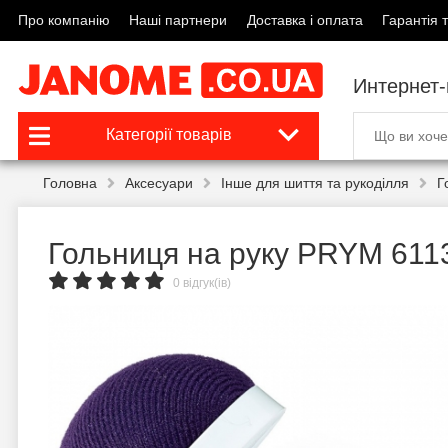
Про компанію
Наші партнери
Доставка і оплата
Гарантія т
Интернет
Категорії товарів
Головна
Аксесуари
Інше для шиття та рукоділля
Г
Гольниця на руку PRYM 611
0 відгук(ів)