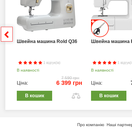
грн
Швейна машина Rold Q36
Швейна машина 
1 відгук(ів)
1 відгук(і
В наявності
В наявності
7 590 грн
6 399 грн
Ціна:
Ціна:
В кошик
В кошик
Про компанію
Наші партне