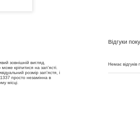
Відгуки пок
вий зовнішній вигляд.
Немає відгуків 
може кріпитися на зап'ясті.
ивідуальний розмір зап'ястя, і
1337 просто незамінна в
му місці.