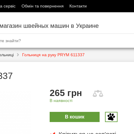
а сервіс
Обмін та повернення
Контакти
-магазин швейных машин в Украине
ольниці
Гольниця на руку PRYM 611337
337
265 грн
В наявності
В кошик