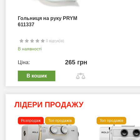
Гольниця на руку PRYM
611337
0 відгук(ів)
В наявності
265 грн
Ціна:
В кошик
ЛІДЕРИ ПРОДАЖУ
Розпродаж
Топ продажів
Топ продажів
 B