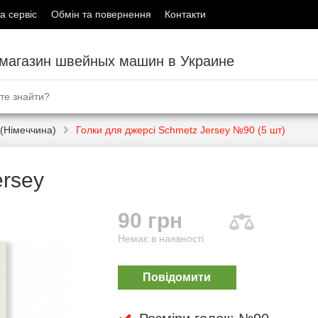
а сервіс
Обмін та повернення
Контакти
-магазин швейных машин в Украине
(Німеччина)
Голки для джерсі Schmetz Jersey №90 (5 шт)
ersey
90 грн
Немає в наявності
Повідомити