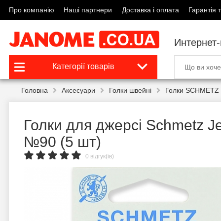
Про компанію
Наші партнери
Доставка і оплата
Гарантія т
Интернет
Категорії товарів
Головна
Аксесуари
Голки швейні
Голки SCHMETZ 
Голки для джерсі Schmetz J
№90 (5 шт)
0 відгук(ів)