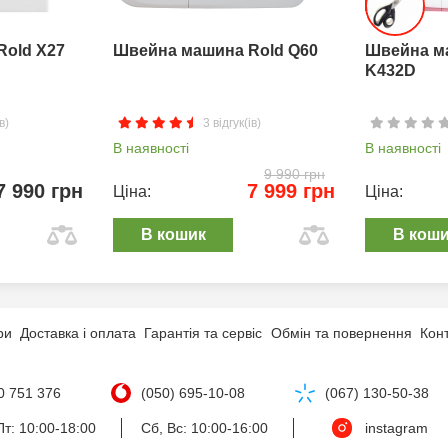
Rold X27
Швейна машина Rold Q60
Швейна м
K432D
в)
3 відгук(ів)
В наявності
В наявності
9 990 грн
7 990 грн
7 999 грн
Ціна:
Ціна:
В кошик
В кош
ри
Доставка і оплата
Гарантія та сервіс
Обмін та повернення
Кон
0 751 376
(050) 695-10-08
(067) 130-50-38
т: 10:00-18:00
Сб, Вс: 10:00-16:00
instagram