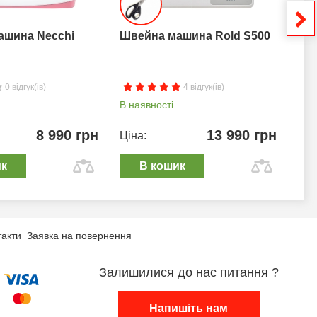
ашина Necchi
Швейна машина Rold S500
Шв
0 відгук(ів)
4 відгук(ів)
В наявності
В н
8 990 грн
13 990 грн
Ціна:
Цін
ик
В кошик
такти
Заявка на повернення
Залишилися до нас питання ?
Напишіть нам