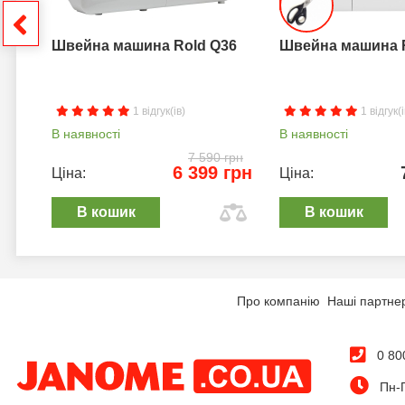
грн
Швейна машина Rold Q36
Швейна машина 
1 відгук(ів)
1 відгук(і
В наявності
В наявності
7 590 грн
6 399 грн
Ціна:
Ціна:
В кошик
В кошик
Про компанію
Наші партне
0 80
Пн-П