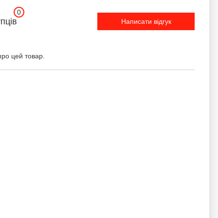
0
упців
Написати відгук
про цей товар.