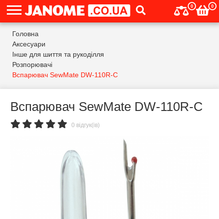
0
0
Головна
Аксесуари
Інше для шиття та рукоділля
Розпорювачі
Вспарювач SewMate DW-110R-C
Вспарювач SewMate DW-110R-C
0 відгук(ів)