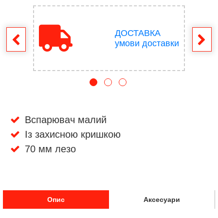
ДОСТАВКА
ення
умови доставки
Вспарювач малий
Із захисною кришкою
70 мм лезо
Опис
Аксесуари