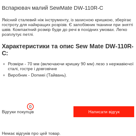
Вспарювач малий SewMate DW-110R-C
Якісний сталевий ніж інструменту, із захисною кришкою, зберігає
гостроту для найкращих розрізів. Є запобіжник тканини при знятті
швів. Компактний розмір буде до речі в похідних умовах. Легко
розплутує петлі.
Характеристики та опис Sew Mate DW-110R-
C:
Розміри - 70 мм (включаючи кришку 90 мм) лезо з нержавіючої
сталі, гостре і довговічне
Виробник - Donwei (Тайвань).
0
Відгуки покупців
Написати відгук
Немає відгуків про цей товар.