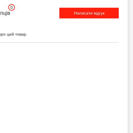
0
упців
Написати відгук
про цей товар.