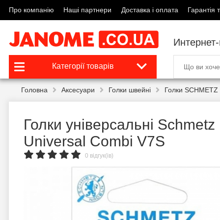
Про компанію
Наші партнери
Доставка і оплата
Гарантія т
Интернет
Категорії товарів
Головна
Аксесуари
Голки швейні
Голки SCHMETZ 
Голки універсальні Schmetz
Universal Combi V7S
0 відгук(ів)