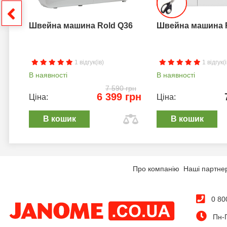
грн
Швейна машина Rold Q36
Швейна машина 
1 відгук(ів)
1 відгук(і
В наявності
В наявності
7 590 грн
6 399 грн
Ціна:
Ціна:
В кошик
В кошик
Про компанію
Наші партне
0 80
Пн-П