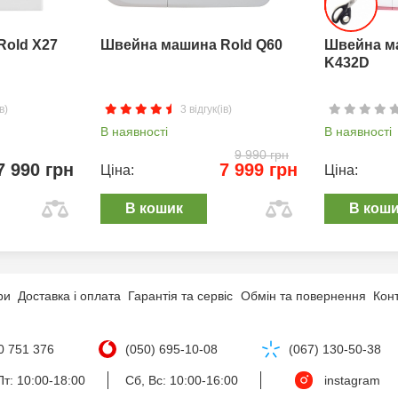
Rold X27
Швейна машина Rold Q60
Швейна м
K432D
в)
3 відгук(ів)
В наявності
В наявності
9 990 грн
7 990 грн
7 999 грн
Ціна:
Ціна:
В кошик
В кош
ри
Доставка і оплата
Гарантія та сервіс
Обмін та повернення
Кон
0 751 376
(050) 695-10-08
(067) 130-50-38
т: 10:00-18:00
Сб, Вс: 10:00-16:00
instagram