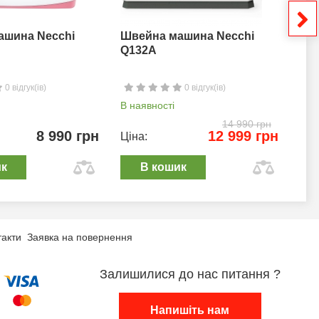
ашина Necchi
Швейна машина Necchi
Шв
Q132A
0 відгук(ів)
0 відгук(ів)
В наявності
В н
14 990 грн
8 990 грн
12 999 грн
Ціна:
Цін
ик
В кошик
такти
Заявка на повернення
Залишилися до нас питання ?
Напишіть нам