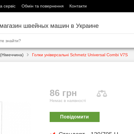
а сервіс
Обмін та повернення
Контакти
-магазин швейных машин в Украине
(Німеччина)
Голки універсальні Schmetz Universal Combi V7S
86 грн
Немає в наявності
Повідомити