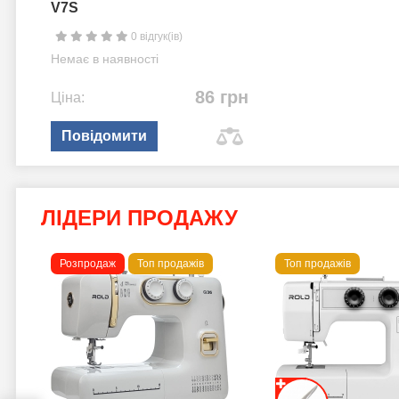
V7S
0 відгук(ів)
Немає в наявності
86 грн
Ціна:
Повідомити
ЛІДЕРИ ПРОДАЖУ
Розпродаж
Топ продажів
Топ продажів
 B