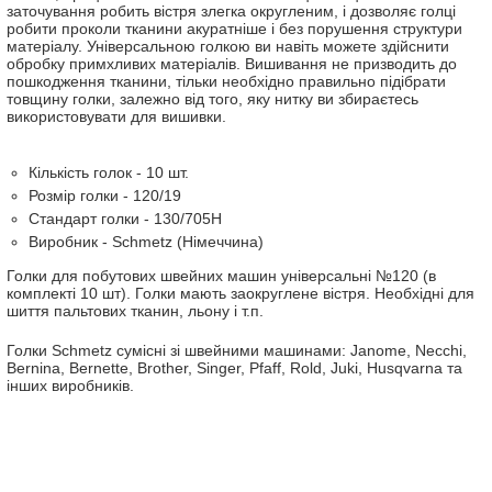
заточування робить вістря злегка округленим, і дозволяє голці
робити проколи тканини акуратніше і без порушення структури
матеріалу. Універсальною голкою ви навіть можете здійснити
обробку примхливих матеріалів. Вишивання не призводить до
пошкодження тканини, тільки необхідно правильно підібрати
товщину голки, залежно від того, яку нитку ви збираєтесь
використовувати для вишивки.
Кількість голок - 10 шт.
Розмір голки - 120/19
Стандарт голки - 130/705H
Виробник - Schmetz (Німеччина)
Голки для побутових швейних машин універсальні №120 (в
комплекті 10 шт). Голки мають заокруглене вістря. Необхідні для
шиття пальтових тканин, льону і т.п.
Голки Schmetz сумісні зі швейними машинами: Janome, Necchi,
Bernina, Bernette, Brother, Singer, Pfaff, Rold, Juki, Husqvarna та
інших виробників.