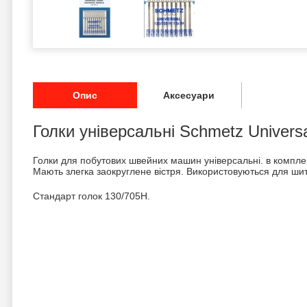
Опис
Аксесуари
Голки універсальні Schmetz Univer
Голки для побутових швейних машин універсальні. в комплект
Мають злегка заокруглене вістря. Використовуються для шит
Стандарт голок 130/705H.