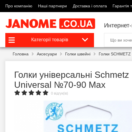
Про компанію
Наші партнери
Доставка і оплата
Гарантія т
Интернет
Категорії товарів
Головна
Аксесуари
Голки швейні
Голки SCHMETZ 
Голки універсальні Schmetz
Universal №70-90 Max
0 відгук(ів)