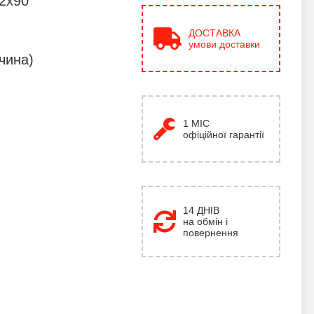
 2x90
ДОСТАВКА
умови доставки
чина)
1
МІС
офіційної гарантії
14 ДНІВ
на обмін і
повернення