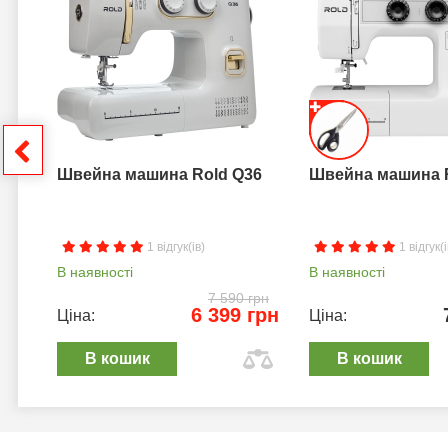
грн
Швейна машина Rold Q36
Швейна машина 
1 відгук(ів)
1 відгук(і
В наявності
В наявності
7 590 грн
6 399 грн
Ціна:
Ціна:
В кошик
В кошик