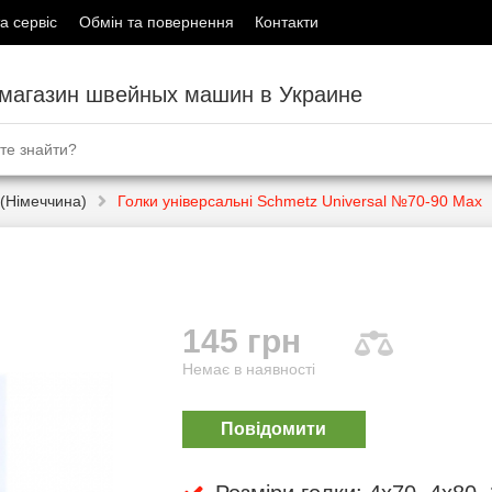
а сервіс
Обмін та повернення
Контакти
-магазин швейных машин в Украине
(Німеччина)
Голки універсальні Schmetz Universal №70-90 Max
145 грн
Немає в наявності
Повідомити