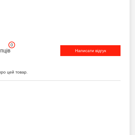
0
упців
Написати відгук
про цей товар.