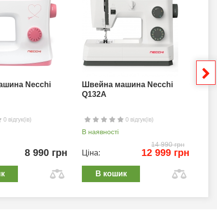
ашина Necchi
Швейна машина Necchi
Шв
Q132A
0 відгук(ів)
0 відгук(ів)
В наявності
В н
14 990 грн
8 990 грн
12 999 грн
Ціна:
Цін
ик
В кошик