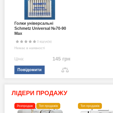
Голки універсальні
Schmetz Universal №70-90
Max
0 відгук(ів)
Немає в наявності
145 грн
Ціна:
Повідомити
ЛІДЕРИ ПРОДАЖУ
Розпродаж
Топ продажів
Топ продажів
 B