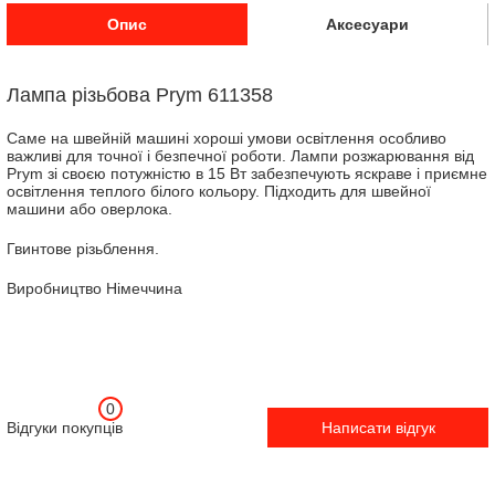
Опис
Аксесуари
Лампа різьбова Prym 611358
Саме на швейній машині хороші умови освітлення особливо
важливі для точної і безпечної роботи. Лампи розжарювання від
Prym зі своєю потужністю в 15 Вт забезпечують яскраве і приємне
освітлення теплого білого кольору. Підходить для швейної
машини або оверлока.
Гвинтове різьблення.
Виробництво Німеччина
0
Відгуки покупців
Написати відгук