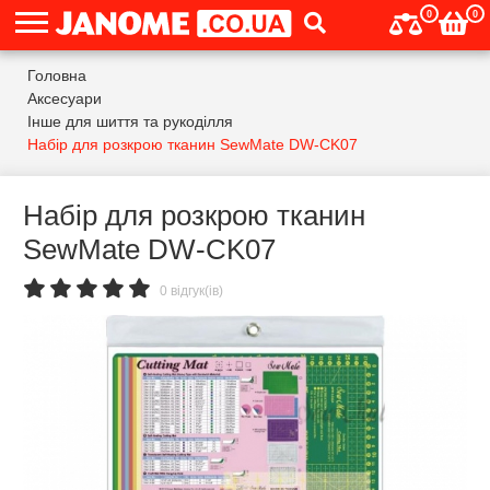
0
0
Головна
Аксесуари
Інше для шиття та рукоділля
Набір для розкрою тканин SewMate DW-CK07
Набір для розкрою тканин
SewMate DW-CK07
0 відгук(ів)