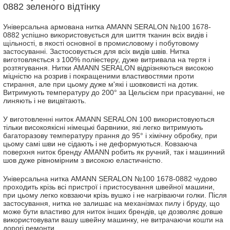
0882 зеленого відтінку
Універсальна армована нитка AMANN SERALON №100 1678-
0882 успішно використовується для шиття тканин всіх видів і
щільності, в якості основної в промисловому і побутовому
застосуванні. Застосовується для всіх видів швів. Нитка
виготовляється з 100% поліестеру, дуже витривала на тертя і
розтягування. Нитки AMANN SERALON відрізняються високою
міцністю на розрив і покращеними властивостями проти
стирання, але при цьому дуже м'які і шовковисті на дотик.
Витримують температуру до 200° за Цельсієм при прасуванні, не
линяють і не вицвітають.
У виготовленні ниток AMANN SERALON 100 використовуються
тільки високоякісні німецькі барвники, які легко витримують
багаторазову температуру прання до 95° і хімічну обробку, при
цьому самі шви не сідають і не деформуються. Ковзаюча
поверхня ниток бренду AMANN робить як ручний, так і машинний
шов дуже рівномірним з високою еластичністю.
Універсальна нитка AMANN SERALON №100 1678-0882 чудово
проходить крізь всі пристрої і пристосування швейної машини,
при цьому легко ковзаючи крізь вушко і не нагріваючи голки. Після
застосування, нитка не залишає на механізмах пилу і бруду, що
може бути властиво для ниток інших брендів, це дозволяє довше
використовувати вашу швейну машинку, не витрачаючи кошти на
дорогі ремонти.