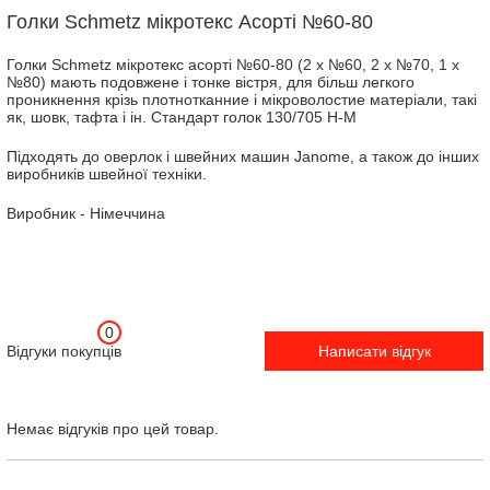
Голки Schmetz мікротекс Асорті №60-80
Голки Schmetz мікротекс асорті №60-80 (2 х №60, 2 х №70, 1 х
№80) мають подовжене і тонке вістря, для більш легкого
проникнення крізь плотнотканние і мікроволостие матеріали, такі
як, шовк, тафта і ін. Стандарт голок 130/705 H-М
Підходять до оверлок і швейних машин Janome, а також до інших
виробників швейної техніки.
Виробник - Німеччина
0
Відгуки покупців
Написати відгук
Немає відгуків про цей товар.