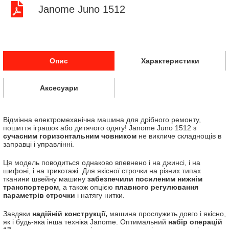
Janome Juno 1512
Опис
Характеристики
Аксесуари
Відмінна електромеханічна машина для дрібного ремонту,
пошиття іграшок або дитячого одягу! Janome Juno 1512 з
сучасним горизонтальним човником
не викличе складнощів в
заправці і управлінні.
Ця модель поводиться однаково впевнено і на джинсі, і на
шифоні, і на трикотажі. Для якісної строчки на різних типах
тканини швейну машину
забезпечили посиленим нижнім
транспортером
, а також опцією
плавного регулювання
параметрів строчки
і натягу нитки.
Завдяки
надійній конструкції,
машина прослужить довго і якісно,
​​як і будь-яка інша техніка Janome. Оптимальний
набір операцій