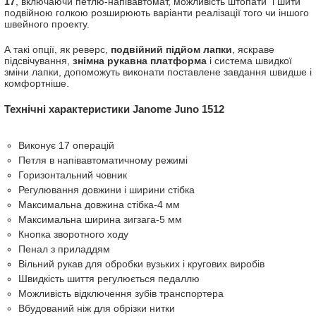
17
, включаючи петлю-напівавтомат, можливість штопати і шити
подвійною голкою розширюють варіанти реалізації того чи іншого
швейного проекту.
А такі опції, як реверс,
подвійний підйом лапки
, яскраве
підсвічування,
знімна рукавна платформа
і система швидкої
зміни лапки, допоможуть виконати поставлене завдання швидше і
комфортніше.
Технічні характеристики Janome Juno 1512
Виконує 17 операцій
Петля в напівавтоматичному режимі
Горизонтальний човник
Регулювання довжини і ширини стібка
Максимальна довжина стібка-4 мм
Максимальна ширина зигзага-5 мм
Кнопка зворотного ходу
Пенал з приладдям
Вільний рукав для обробки вузьких і кругових виробів
Швидкість шиття регулюється педаллю
Можливість відключення зубів транспортера
Вбудований ніж для обрізки нитки