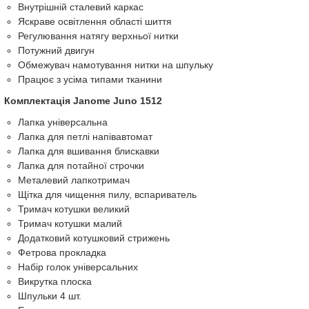
Внутрішній сталевий каркас
Яскраве освітлення області шиття
Регулювання натягу верхньої нитки
Потужний двигун
Обмежувач намотування нитки на шпульку
Працює з усіма типами тканини
Комплектація Janome Juno 1512
Лапка універсальна
Лапка для петлі напівавтомат
Лапка для вшивання блискавки
Лапка для потайної строчки
Металевий лапкотримач
Щітка для чищення пилу, вспариватель
Тримач котушки великий
Тримач котушки малий
Додатковий котушковий стрижень
Фетрова прокладка
Набір голок універсальних
Викрутка плоска
Шпульки 4 шт.