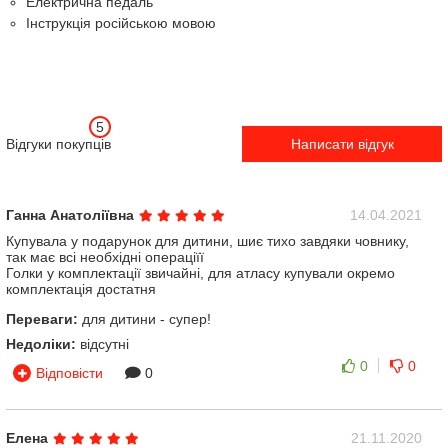
Електрична педаль
Інструкція російською мовою
5
Відгуки покупців
Написати відгук
Ганна Анатоліївна
14.04.2021
Купувала у подарунок для дитини, шиє тихо завдяки човнику,
так має всі необхідні операціїї
Голки у комплектації звичайні, для атласу купували окремо
комплектація достатня
Переваги:
для дитини - супер!
Недоліки:
відсутні
0
0
Відповісти
0
Елена
21.11.2020