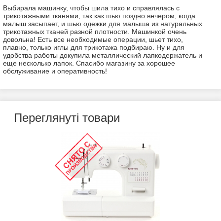
Выбирала машинку, чтобы шила тихо и справлялась с
трикотажными тканями, так как шью поздно вечером, когда
малыш засыпает, и шью одежки для малыша из натуральных
трикотажных тканей разной плотности. Машинкой очень
довольна! Есть все необходимые операции, шьет тихо,
плавно, только иглы для трикотажа подбираю. Ну и для
удобства работы докупила металлический лапкодержатель и
еще несколько лапок. Спасибо магазину за хорошее
обслуживание и оперативность!
Переваги:
тихо шьет
Недоліки:
пластиковый лапкодержатель
0
0
Відповісти
0
Переглянуті товари
Наталія
30.04.2019
Оптимальний варіант, шила трикотаж - піддається! Налагодила
самотужки. Штир з лапкою вирівняла і швидкість педалі
зменшила. Зручно.
Переваги:
Тихий хід, якість строчок, економний двигун 40 W,
Папа Швей в допомогу
Недоліки:
Поки що не виявила
5
-6