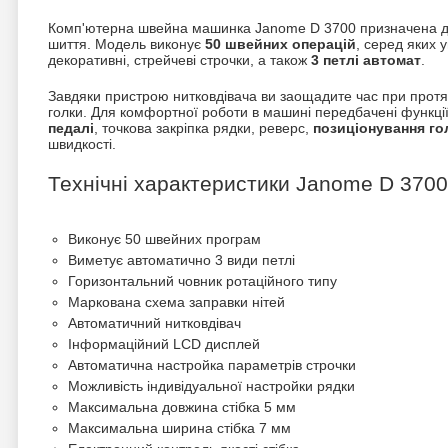
Комп'ютерна швейна машинка Janome D 3700 призначена дл
шиття. Модель виконує
50 швейних операцій
, серед яких у
декоративні, стрейчеві строчки, а також
3 петлі автомат
.
Завдяки пристрою нитковдівача ви заощадите час при протя
голки. Для комфортної роботи в машині передбачені функці
педалі
, точкова закріпка рядки, реверс,
позиціонування го
швидкості.
Технічні характеристики Janome D 3700
Виконує 50 швейних програм
Виметує автоматично 3 види петлі
Горизонтальний човник ротаційного типу
Маркована схема заправки нітей
Автоматичний нитковдівач
Інформаційний LCD дисплей
Автоматична настройка параметрів строчки
Можливість індивідуальної настройки рядки
Максимальна довжина стібка 5 мм
Максимальна ширина стібка 7 мм