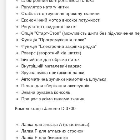
Електронний контроль якості стібка
Регулятор натягу нитки
Стабілізатор зусилля проколу тканини
Економічний мотор високої потужності
Регулятор швидкості шиття
Опція "Старт-Стоп" (можливість шити без підключення пе
Функція "Програмування голки"
Функція "Електронна закріпка рядка"
Реверс (зворотний хід шиття)
Бічний ніж для обрізки ниток
Внутрішній металевий каркас
Зручна зміна притискної лапки
Автоматична зупинки намотчика шпульки
Пенал для зберігання аксесуарів
Знімна рукавна консоль
Працює з усіма видами тканин
Комплектація Janome D 3700:
Лапка для зигзага А (пластикова)
Лапка F для атласних строчок
Лапка Е для блискавки