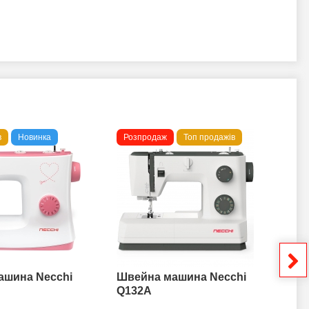
в
Новинка
Розпродаж
Топ продажів
То
ашина Necchi
Швейна машина Necchi
Шв
Q132A