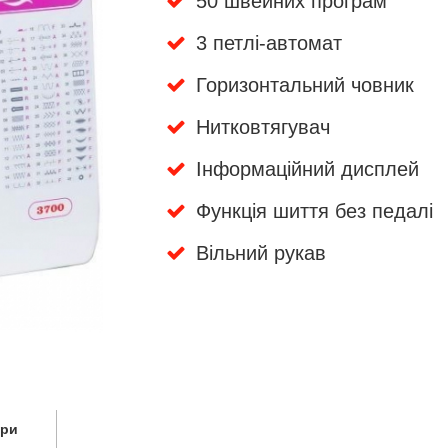
50 швейних програм
3 петлі-автомат
Горизонтальний човник
Нитковтягувач
Інформаційний дисплей
Функція шиття без педалі
Вільний рукав
ари