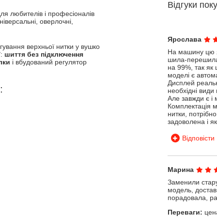
Відгуки пок
я любителів і професіоналів
ніверсальні, оверлочні,
Ярослава
гування верхньої нитки у вушко
На машину цю я
ї:
шиття без підключення
шила-перешила 
лки
і вбудований регулятор
на 99%, так як 
моделі є автом
Дисплей реальн
:
необхідні види
Але завжди є і 
Комплектація м
нитки, потрібно
задоволена і як
Відповісти
Марина
Заменили стару
модель, достав
порадовала, ра
Переваги:
цена