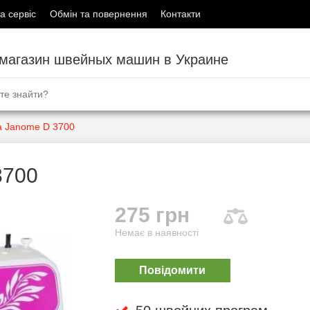
а сервіс
Обмін та повернення
Контакти
-магазин швейных машин в Украине
 Janome D 3700
3700
275 грн
Немає в наявності
Повідомити