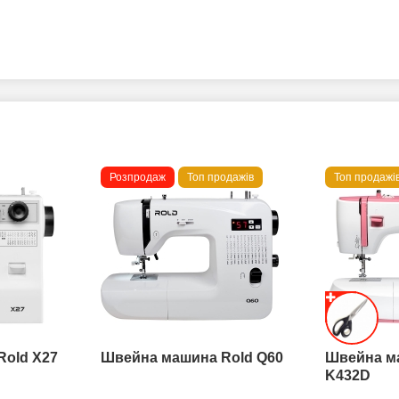
Розпродаж
Топ продажів
Топ продажі
Rold X27
Швейна машина Rold Q60
Швейна м
K432D