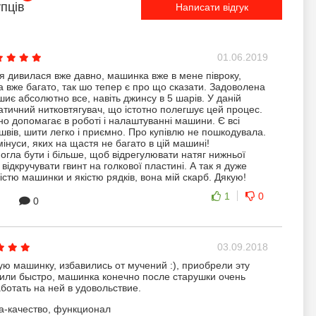
упців
Написати відгук
01.06.2019
 дивилася вже давно, машинка вже в мене півроку,
вже багато, так шо тепер є про що сказати. Задоволена
шиє абсолютно все, навіть джинсу в 5 шарів. У даній
атичний нитковтягувач, що істотно полегшує цей процес.
о допомагає в роботі і налаштуванні машини. Є всі
 швів, шити легко і приємно. Про купівлю не пошкодувала.
мінуси, яких на щастя не багато в цій машині!
огла бути і більше, щоб відрегулювати натяг нижньої
 відкручувати гвинт на голкової пластині. А так я дуже
істю машинки и якістю рядків, вона мій скарб. Дякую!
1
0
0
03.09.2018
ю машинку, избавились от мучений :), приобрели эту
или быстро, машинка конечно после старушки очень
ботать на ней в удовольствие.
-качество, функционал