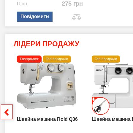
275 грн
Ціна:
Повідомити
ЛІДЕРИ ПРОДАЖУ
Розпродаж
Топ продажів
Топ продажів
 B
грн
Швейна машина Rold Q36
Швейна машина 