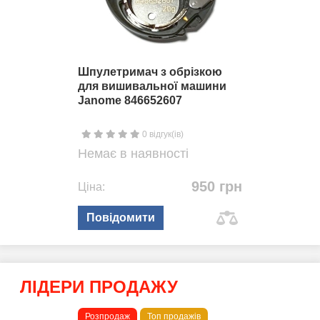
Шпулетримач з обрізкою
для вишивальної машини
Janome 846652607
0 відгук(ів)
Немає в наявності
950 грн
Ціна:
Повідомити
ЛІДЕРИ ПРОДАЖУ
Розпродаж
Топ продажів