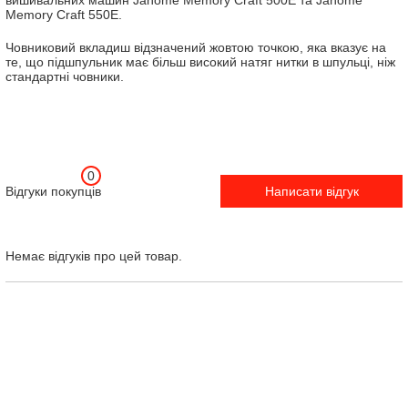
вишивальних машин Janome Memory Craft 500E та Janome
Memory Craft 550E.
Човниковий вкладиш відзначений жовтою точкою, яка вказує на
те, що підшпульник має більш високий натяг нитки в шпульці, ніж
стандартні човники.
0
Відгуки покупців
Написати відгук
Немає відгуків про цей товар.