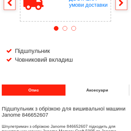
ення
умови доставки
Підшпульник
Човниковий вкладиш
Опис
Аксесуари
Підшпульник з обрізкою для вишивальної машини
Janome 846652607
Шпулетримач з обрізкою Janome 846652607 підходить для