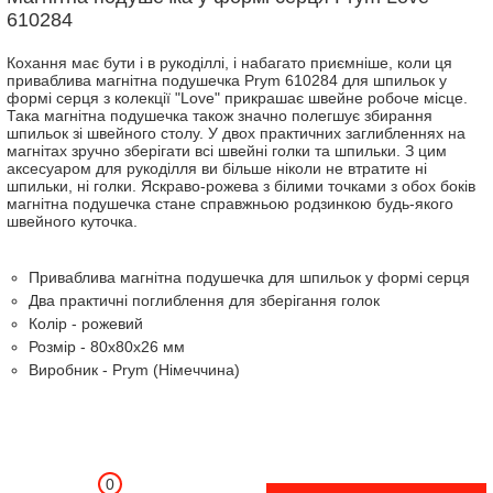
610284
Кохання має бути і в рукоділлі, і набагато приємніше, коли ця
приваблива магнітна подушечка Prym 610284 для шпильок у
формі серця з колекції "Love" прикрашає швейне робоче місце.
Така магнітна подушечка також значно полегшує збирання
шпильок зі швейного столу. У двох практичних заглибленнях на
магнітах зручно зберігати всі швейні голки та шпильки. З цим
аксесуаром для рукоділля ви більше ніколи не втратите ні
шпильки, ні голки. Яскраво-рожева з білими точками з обох боків
магнітна подушечка стане справжньою родзинкою будь-якого
швейного куточка.
Приваблива магнітна подушечка для шпильок у формі серця
Два практичні поглиблення для зберігання голок
Колір - рожевий
Розмір - 80х80х26 мм
Виробник - Prym (Німеччина)
0