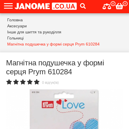
0
0
Головна
Аксесуари
Інше для шиття та рукоділля
Гольниці
Магнітна подушечка у формі серця Prym 610284
Магнітна подушечка у формі
серця Prym 610284
0 відгук(ів)