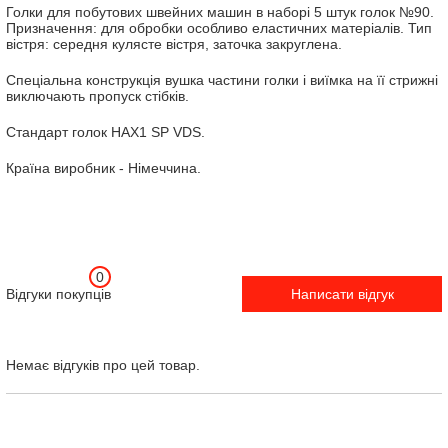
Голки для побутових швейних машин в наборі 5 штук голок №90.
Призначення: для обробки особливо еластичних матеріалів. Тип
вістря: середня кулясте вістря, заточка закруглена.
Спеціальна конструкція вушка частини голки і виїмка на її стрижні
виключають пропуск стібків.
Стандарт голок HAX1 SP VDS.
Країна виробник - Німеччина.
0
Відгуки покупців
Написати відгук
Немає відгуків про цей товар.