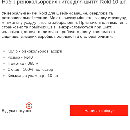
Набір різнокольорових ниток для шиття Rold 10 шт.
Універсальні нитки Rold для швейних машин, оверлоків та
розпошивальної техніки. Мають високу міцність, гладку структуру,
мінімальну усадку і якісне забарвлення. Призначені для всіх типів
страйкових та помітних швів і використовуються при шитті
чоловічого, жіночого, дитячого, робочого одягу, костюмів та
спідниць, в'язаних виробів, постільної та столової білизни.
Колір - різнокольорові асорті
Розмір - №40
Намотка - 365 м
Склад - 100% поліестер
Кількість в упаковці - 10 шт.
0
Відгуки покупців
Написати відгук