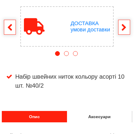
ДОСТАВКА
ення
умови доставки
Набір швейних ниток кольору асорті 10
шт. №40/2
Опис
Аксесуари