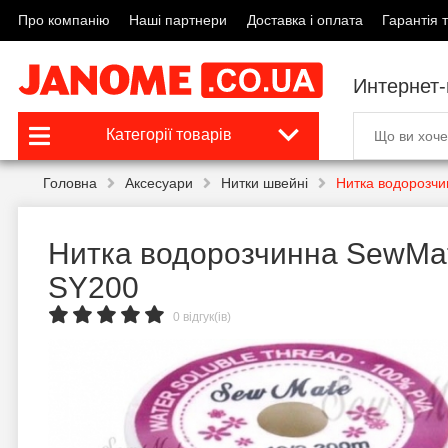
Про компанію
Наші партнери
Доставка і оплата
Гарантія т
Интернет
Категорії товарів
Головна
Аксесуари
Нитки швейні
Нитка водорозч
Нитка водорозчинна SewMa
SY200
0 відгук(ів)