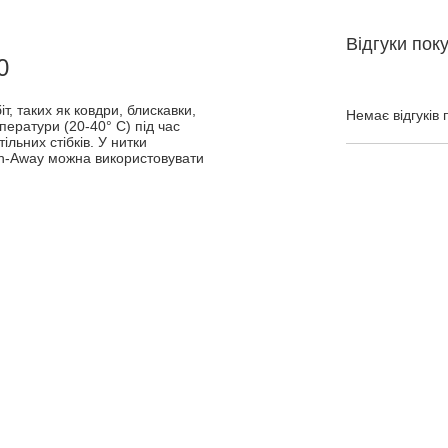
Відгуки пок
0
, таких як ковдри, блискавки,
Немає відгуків 
ператури (20-40° C) під час
льних стібків. У нитки
ash-Away можна використовувати