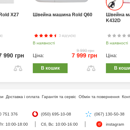
Rold X27
Швейна машина Rold Q60
Швейна м
K432D
в)
3 відгук(ів)
В наявності
В наявності
9 990 грн
7 990 грн
7 999 грн
Ціна:
Ціна:
В кошик
В кош
ри
Доставка і оплата
Гарантія та сервіс
Обмін та повернення
Кон
0 751 376
(050) 695-10-08
(067) 130-50-38
т: 10:00-18:00
Сб, Вс: 10:00-16:00
instagram