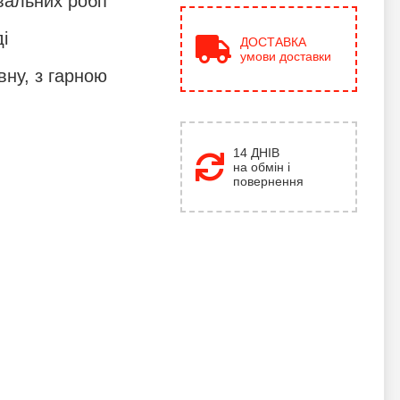
вальних робіт
і
ДОСТАВКА
умови доставки
вну, з гарною
14 ДНІВ
на обмін і
повернення