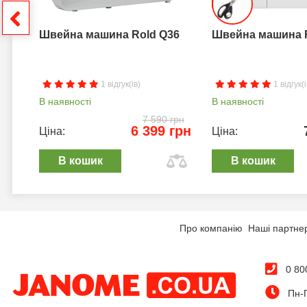
грн
Швейна машина Rold Q36
Швейна машина 
1 відгук(ів)
1 відгук(і
В наявності
В наявності
7 590 грн
6 399 грн
Ціна:
Ціна:
В кошик
В кошик
Про компанію
Наші партне
0 80
Пн-П