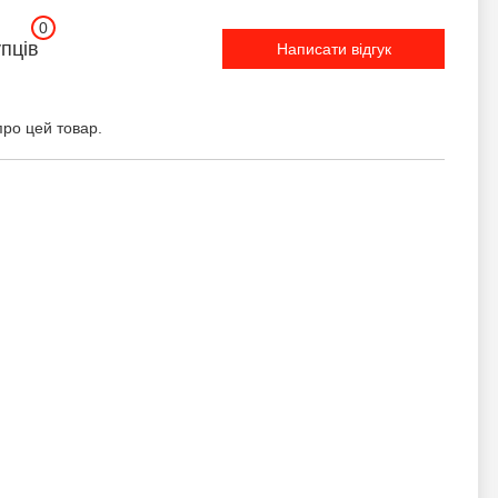
0
упців
Написати відгук
про цей товар.