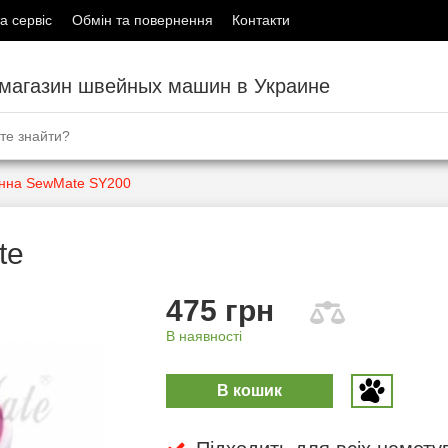
а сервіс
Обмін та повернення
Контакти
-магазин швейных машин в Украине
инна SewMate SY200
te
475 грн
В наявності
В кошик