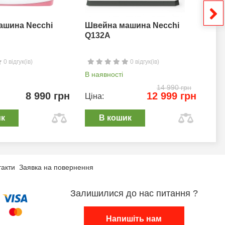
ашина Necchi
Швейна машина Necchi
Шв
Q132A
0 відгук(ів)
0 відгук(ів)
В наявності
В н
14 990 грн
8 990 грн
12 999 грн
Ціна:
Цін
ик
В кошик
такти
Заявка на повернення
Залишилися до нас питання ?
Напишіть нам