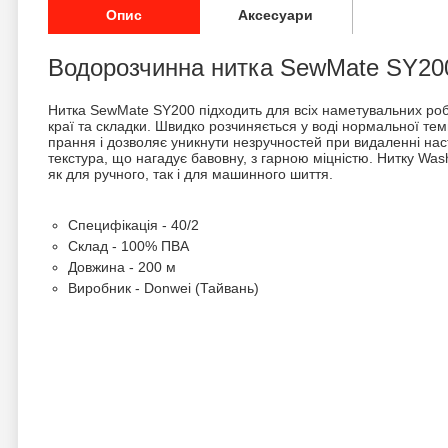
Опис
Аксесуари
Водорозчинна нитка SewMate SY20
Нитка SewMate SY200 підходить для всіх наметувальних робіт
краї та складки. Швидко розчиняється у воді нормальної тем
прання і дозволяє уникнути незручностей при видаленні насті
текстура, що нагадує бавовну, з гарною міцністю. Нитку W
як для ручного, так і для машинного шиття.
Специфікація - 40/2
Склад - 100% ПВА
Довжина - 200 м
Виробник - Donwei (Тайвань)